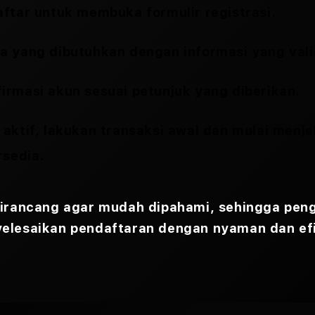
aftar
untuk membuka formulir registrasi.
a yang dibutuhkan dengan informasi yang vali
irmasi akun sesuai petunjuk yang diberikan.
 aktif, lakukan transaksi awal dan mulai menje
rsedia.
dirancang agar mudah dipahami, sehingga pen
elesaikan pendaftaran dengan nyaman dan efi