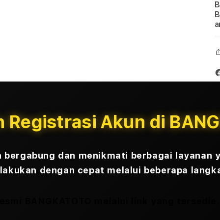
media
B
9
B
in
a
modal
 Registrasi Akun di BA
n bergabung dan menikmati berbagai layanan y
lakukan dengan cepat melalui beberapa langk
resmi BANGKATOTO melalui link yang tersedia.