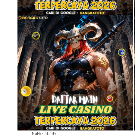
Open
media
6
in
modal
Open
of
NaN
/
-Infinity