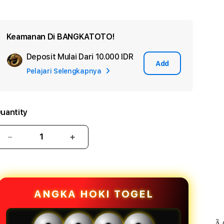
Keamanan Di BANGKATOTO!
Deposit Mulai Dari
10.000 IDR
Add
Add
Pelajari Selengkapnya
Apple
Care
uantity
Decrease
Increase
quantity
quantity
for
for
BANGKATOTO
BANGKATOTO
:
:
ANGKA HOKI TOGEL
Situs
Situs
Live
Live
Casino
Casino