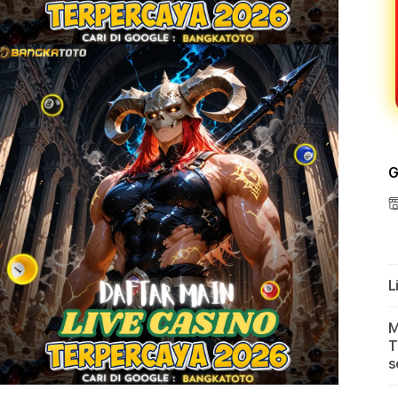
Open
media
7
in
modal
G
L
M
T
s
Open