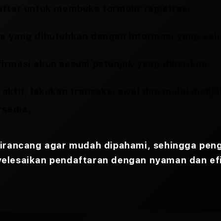
aftar
untuk membuka formulir registrasi.
a yang dibutuhkan dengan informasi yang vali
irmasi akun sesuai petunjuk yang diberikan.
 aktif, lakukan transaksi awal dan mulai menje
rsedia.
dirancang agar mudah dipahami, sehingga pen
elesaikan pendaftaran dengan nyaman dan efi