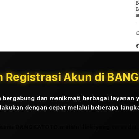
media
B
9
B
in
a
modal
 Registrasi Akun di BA
n bergabung dan menikmati berbagai layanan y
lakukan dengan cepat melalui beberapa langk
resmi BANGKATOTO melalui link yang tersedia.