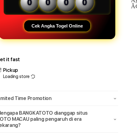
0
0
0
0
Resmi
Resmi
Terpercaya
Terpercaya
&
&
Live
Live
Cek Angka Togel Online
Games
Games
Baccarat
Baccarat
Online,
Online,
Roulette
Roulette
Terbaru
Terbaru
Gampang
Gampang
et it fast
Menang
Menang
Pickup
2026
2026
Loading store
imited Time Promotion
engapa BANGKATOTO dianggap situs
OTO MACAU paling pengaruh di era
ekarang?