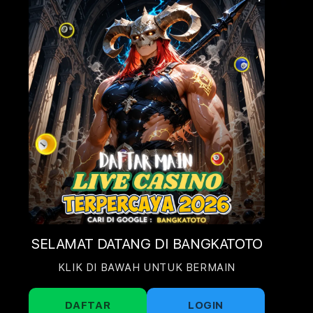
SELAMAT DATANG DI BANGKATOTO
KLIK DI BAWAH UNTUK BERMAIN
DAFTAR
LOGIN