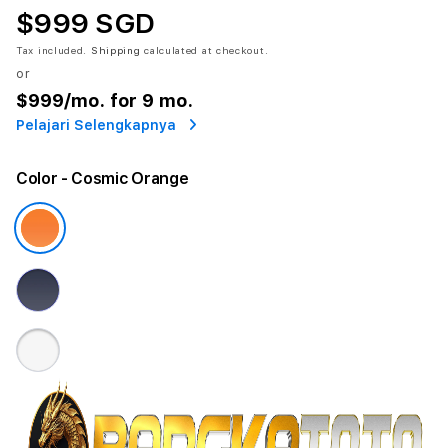
$999 SGD
Tax included.
Shipping
calculated at checkout.
or
$999
/mo. for 9 mo.
Pelajari Selengkapnya
Color
- Cosmic Orange