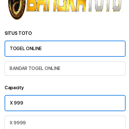
SITUS TOTO
TOGEL ONLINE
BANDAR TOGEL ONLINE
Capacity
X 999
X 9999