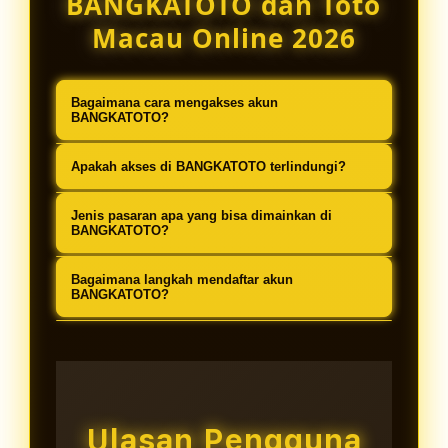
BANGKATOTO dan Toto
Macau Online 2026
Bagaimana cara mengakses akun
BANGKATOTO?
Pengguna dapat mengunjungi
Apakah akses di BANGKATOTO terlindungi?
tautan resmi BANGKATOTO, lalu
BANGKATOTO menerapkan sistem
memasukkan username serta kata
Jenis pasaran apa yang bisa dimainkan di
perlindungan digital untuk
BANGKATOTO?
sandi yang sudah terdaftar.
membantu menjaga keamanan
Setelah berhasil masuk, seluruh
BANGKATOTO menghadirkan
Bagaimana langkah mendaftar akun
data pengguna dan aktivitas akun.
fitur permainan dan layanan akun
beberapa pilihan permainan angka
BANGKATOTO?
Sistem dibuat agar proses bermain,
dapat digunakan melalui
seperti 2D, 3D, 4D, serta pasaran
Calon pengguna dapat melakukan
login, dan transaksi tetap berjalan
perangkat desktop maupun
populer seperti Toto Macau yang
registrasi melalui link resmi
stabil serta nyaman.
mobile.
banyak diminati oleh pemain togel
BANGKATOTO dengan mengisi data
online.
yang diminta secara benar. Setelah
Ulasan Pengguna
proses verifikasi selesai, akun