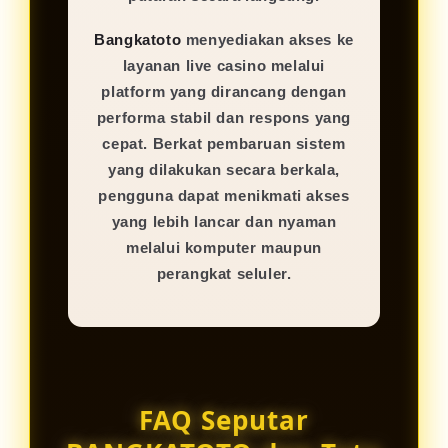
Bangkatoto
menyediakan akses ke
layanan live casino melalui
platform yang dirancang dengan
performa stabil dan respons yang
cepat. Berkat pembaruan sistem
yang dilakukan secara berkala,
pengguna dapat menikmati akses
yang lebih lancar dan nyaman
melalui komputer maupun
perangkat seluler.
FAQ Seputar