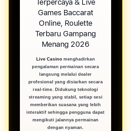
Terpercaya & Live
Games Baccarat
Online, Roulette
Terbaru Gampang
Menang 2026
Live Casino
menghadirkan
pengalaman permainan secara
langsung melalui dealer
profesional yang disiarkan secara
real-time. Didukung teknologi
streaming yang stabil, setiap sesi
memberikan suasana yang lebih
interaktif sehingga pengguna dapat
mengikuti jalannya permainan
dengan nyaman.