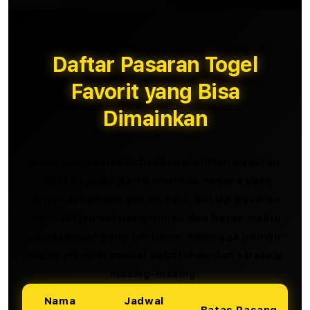
Daftar Pasaran Togel
Favorit yang Bisa
Dimainkan
Kami menyediakan berbagai pilihan pasaran
togel populer dari beberapa negara yang
dapat dimainkan setiap hari. Setiap pasaran
memiliki jadwal pengundian dan batas waktu
pemasangan yang berbeda, sehingga pemain
dapat memilih sesuai kebutuhan dan strategi
masing-masing.
Nama
Jadwal