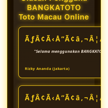
BANGKATOTO
dapat digunakan untuk
mengakses berbagai layanan yang
Toto Macau Online
tersedia.
ÃƒÂ¢Ã‹Å“Ã¢â‚¬Â¦Ã
"Selama menggunakan BANGKATOTO, sa
Rizky Ananda (Jakarta)
ÃƒÂ¢Ã‹Å“Ã¢â‚¬Â¦Ã