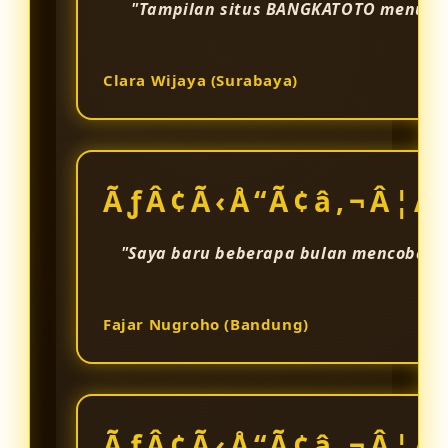
"Tampilan situs BANGKATOTO menurut 
Clara Wijaya (Surabaya)
ÃƒÂ¢Ã‹Å“Ã¢â‚¬Â¦Ã
"Saya baru beberapa bulan mencoba pla
Fajar Nugroho (Bandung)
ÃƒÂ¢Ã‹Å“Ã¢â‚¬Â¦Ã