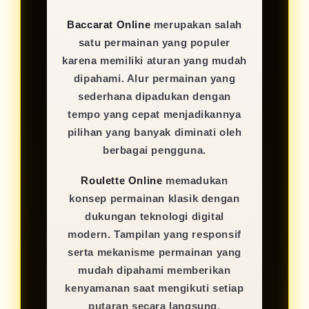
Baccarat Online
merupakan salah
satu permainan yang populer
karena memiliki aturan yang mudah
dipahami. Alur permainan yang
sederhana dipadukan dengan
tempo yang cepat menjadikannya
pilihan yang banyak diminati oleh
berbagai pengguna.
Roulette Online
memadukan
konsep permainan klasik dengan
dukungan teknologi digital
modern. Tampilan yang responsif
serta mekanisme permainan yang
mudah dipahami memberikan
kenyamanan saat mengikuti setiap
putaran secara langsung.