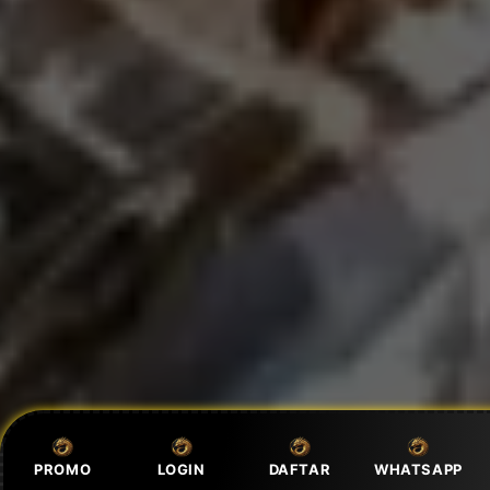
PROMO
LOGIN
DAFTAR
WHATSAPP