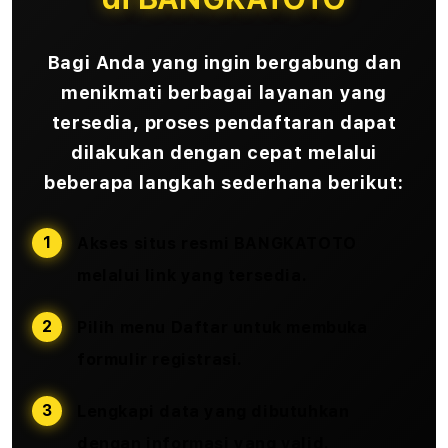
Bagi Anda yang ingin bergabung dan
menikmati berbagai layanan yang
tersedia, proses pendaftaran dapat
dilakukan dengan cepat melalui
beberapa langkah sederhana berikut:
Akses situs resmi BANGKATOTO
melalui link yang tersedia.
Pilih menu
Daftar
untuk membuka
formulir registrasi.
Lengkapi data yang dibutuhkan
dengan informasi yang valid.