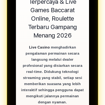
Terpercaya & Live
Games Baccarat
Online, Roulette
Terbaru Gampang
Menang 2026
Live Casino
menghadirkan
pengalaman permainan secara
langsung melalui dealer
profesional yang disiarkan secara
real-time. Didukung teknologi
streaming yang stabil, setiap sesi
memberikan suasana yang lebih
interaktif sehingga pengguna dapat
mengikuti jalannya permainan
dengan nyaman.