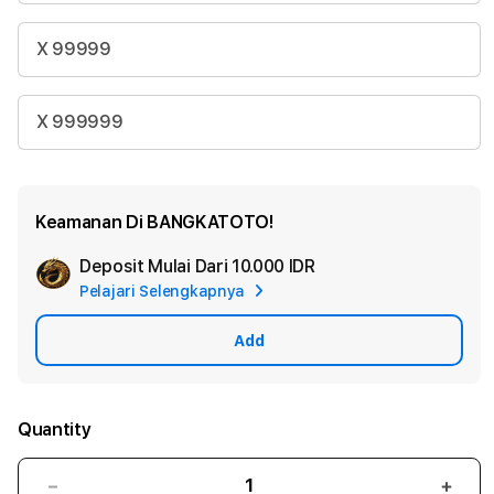
X 99999
X 999999
Keamanan Di BANGKATOTO!
Deposit Mulai Dari
10.000 IDR
Add
Pelajari Selengkapnya
Apple
Care
Add
Quantity