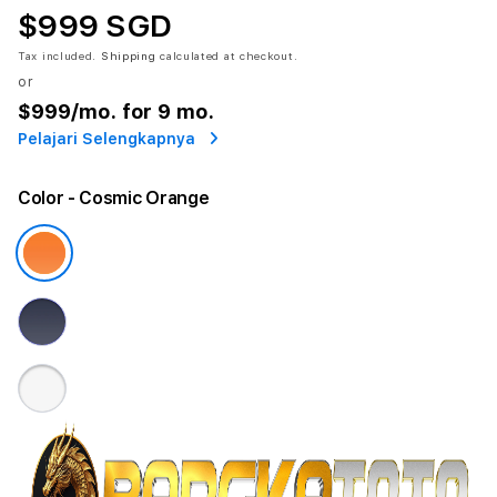
$999 SGD
Tax included.
Shipping
calculated at checkout.
or
$999
/mo. for 9 mo.
Pelajari Selengkapnya
Color
- Cosmic Orange