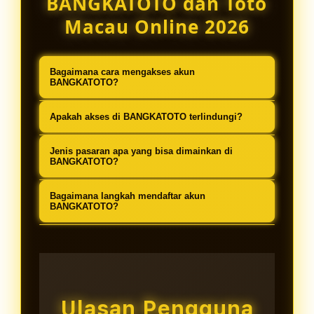
BANGKATOTO dan Toto
Macau Online 2026
Bagaimana cara mengakses akun
BANGKATOTO?
Pengguna dapat mengunjungi
Apakah akses di BANGKATOTO terlindungi?
tautan resmi BANGKATOTO, lalu
BANGKATOTO menerapkan sistem
memasukkan username serta kata
Jenis pasaran apa yang bisa dimainkan di
perlindungan digital untuk
BANGKATOTO?
sandi yang sudah terdaftar.
membantu menjaga keamanan
Setelah berhasil masuk, seluruh
BANGKATOTO menghadirkan
Bagaimana langkah mendaftar akun
data pengguna dan aktivitas akun.
fitur permainan dan layanan akun
beberapa pilihan permainan angka
BANGKATOTO?
Sistem dibuat agar proses bermain,
dapat digunakan melalui
seperti 2D, 3D, 4D, serta pasaran
Calon pengguna dapat melakukan
login, dan transaksi tetap berjalan
perangkat desktop maupun
populer seperti Toto Macau yang
registrasi melalui link resmi
stabil serta nyaman.
mobile.
banyak diminati oleh pemain togel
BANGKATOTO dengan mengisi data
online.
yang diminta secara benar. Setelah
Ulasan Pengguna
proses verifikasi selesai, akun