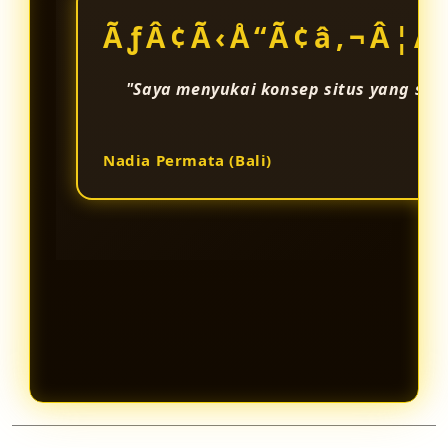
ÃƒÂ¢Ã‹Å“Ã¢â‚¬Â¦Ã
"Saya menyukai konsep situs yang sim
Nadia Permata (Bali)