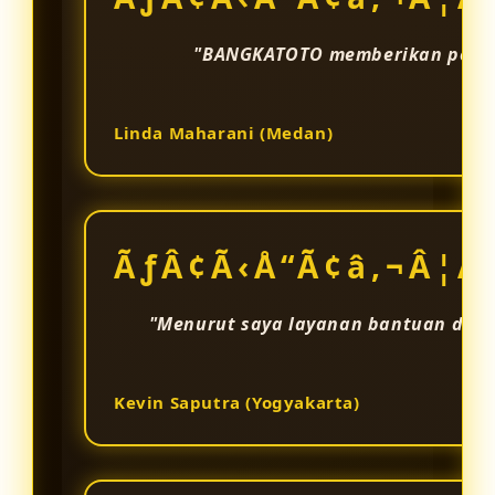
"BANGKATOTO memberikan pengal
Linda Maharani (Medan)
ÃƒÂ¢Ã‹Å“Ã¢â‚¬Â¦Ã
"Menurut saya layanan bantuan di BA
Kevin Saputra (Yogyakarta)