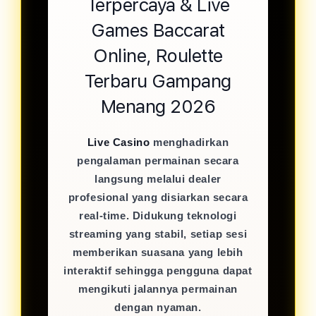
Terpercaya & Live
Games Baccarat
Online, Roulette
Terbaru Gampang
Menang 2026
Live Casino
menghadirkan
pengalaman permainan secara
langsung melalui dealer
profesional yang disiarkan secara
real-time. Didukung teknologi
streaming yang stabil, setiap sesi
memberikan suasana yang lebih
interaktif sehingga pengguna dapat
mengikuti jalannya permainan
dengan nyaman.