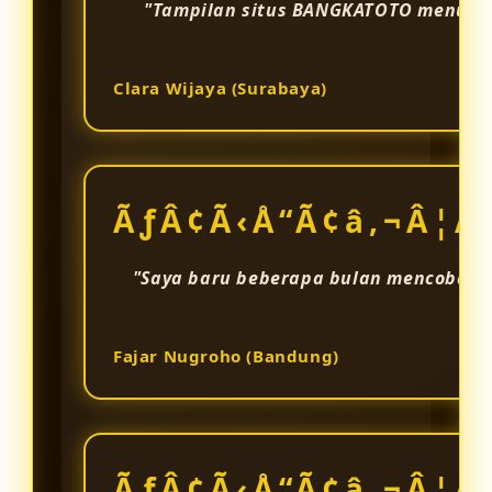
"Tampilan situs BANGKATOTO menurut 
Clara Wijaya (Surabaya)
ÃƒÂ¢Ã‹Å“Ã¢â‚¬Â¦Ã
"Saya baru beberapa bulan mencoba pla
Fajar Nugroho (Bandung)
ÃƒÂ¢Ã‹Å“Ã¢â‚¬Â¦Ã