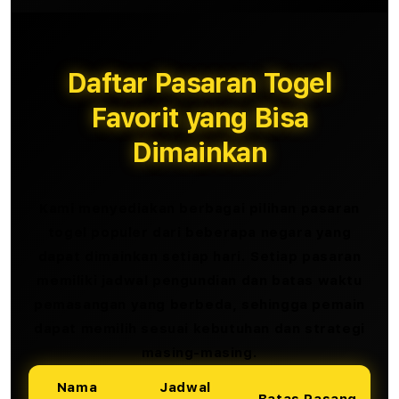
Daftar Pasaran Togel
Favorit yang Bisa
Dimainkan
Kami menyediakan berbagai pilihan pasaran
togel populer dari beberapa negara yang
dapat dimainkan setiap hari. Setiap pasaran
memiliki jadwal pengundian dan batas waktu
pemasangan yang berbeda, sehingga pemain
dapat memilih sesuai kebutuhan dan strategi
masing-masing.
Nama
Jadwal