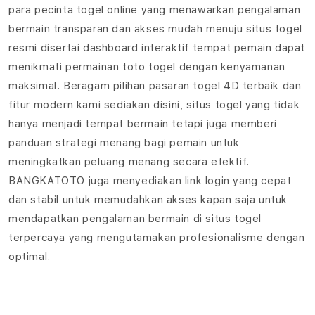
para pecinta togel online yang menawarkan pengalaman
bermain transparan dan akses mudah menuju situs togel
resmi disertai dashboard interaktif tempat pemain dapat
menikmati permainan toto togel dengan kenyamanan
maksimal. Beragam pilihan pasaran togel 4D terbaik dan
fitur modern kami sediakan disini, situs togel yang tidak
hanya menjadi tempat bermain tetapi juga memberi
panduan strategi menang bagi pemain untuk
meningkatkan peluang menang secara efektif.
BANGKATOTO juga menyediakan link login yang cepat
dan stabil untuk memudahkan akses kapan saja untuk
mendapatkan pengalaman bermain di situs togel
terpercaya yang mengutamakan profesionalisme dengan
optimal.