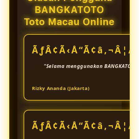
BANGKATOTO
dapat digunakan untuk
mengakses berbagai layanan yang
Toto Macau Online
tersedia.
ÃƒÂ¢Ã‹Å“Ã¢â‚¬Â¦Ã
"Selama menggunakan BANGKATOTO, sa
Rizky Ananda (Jakarta)
ÃƒÂ¢Ã‹Å“Ã¢â‚¬Â¦Ã