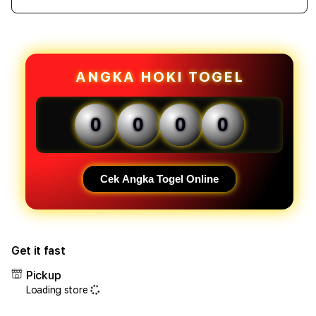
Decrease
Incr
quantity
quant
for
for
BANGKATOTO
BAN
:
:
Situs
Situs
ANGKA HOKI TOGEL
Live
Live
Casino
Casi
Resmi
Resm
0
0
0
0
Terpercaya
Terp
&
&
Live
Live
Games
Gam
Cek Angka Togel Online
Baccarat
Bacc
Online,
Onlin
Roulette
Roul
Terbaru
Terb
Get it fast
Gampang
Gam
Menang
Men
Pickup
2026
2026
Loading store