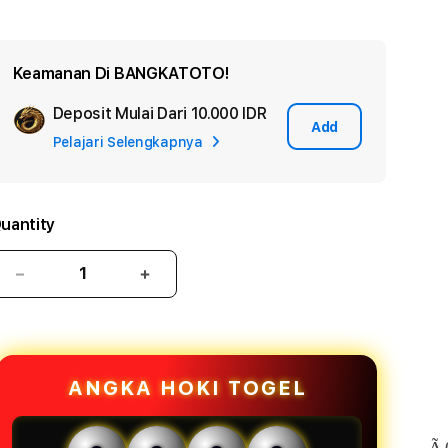
Keamanan Di BANGKATOTO!
Deposit Mulai Dari
10.000 IDR
Add
Add
Pelajari Selengkapnya
Apple
Care
uantity
Decrease
Increase
quantity
quantity
for
for
BANGKATOTO
BANGKATOTO
:
:
ANGKA HOKI TOGEL
Situs
Situs
Live
Live
Casino
Casino