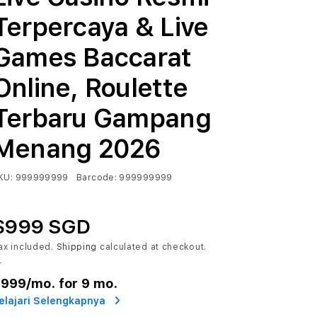
Terpercaya & Live
Games Baccarat
Online, Roulette
Terbaru Gampang
Menang 2026
KU:
999999999
Barcode:
999999999
$999 SGD
ax included.
Shipping
calculated at checkout.
r
$999
/mo. for 9 mo.
elajari Selengkapnya