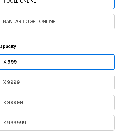
TOGEL ONLINE
BANDAR TOGEL ONLINE
apacity
X 999
X 9999
X 99999
X 999999