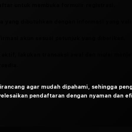
aftar
untuk membuka formulir registrasi.
a yang dibutuhkan dengan informasi yang vali
irmasi akun sesuai petunjuk yang diberikan.
 aktif, lakukan transaksi awal dan mulai menje
rsedia.
dirancang agar mudah dipahami, sehingga pen
elesaikan pendaftaran dengan nyaman dan efi