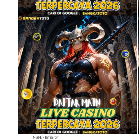
Open
media
6
in
modal
Open
of
NaN
/
-Infinity