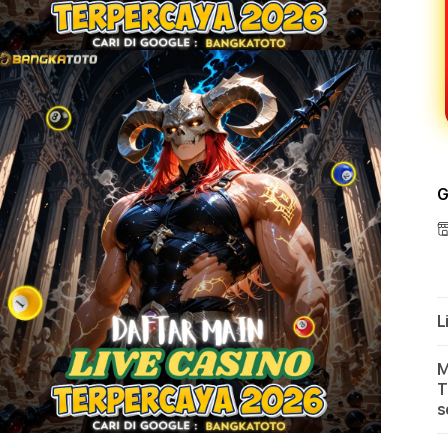
Open
media
7
in
modal
G
L
M
T
s
Open