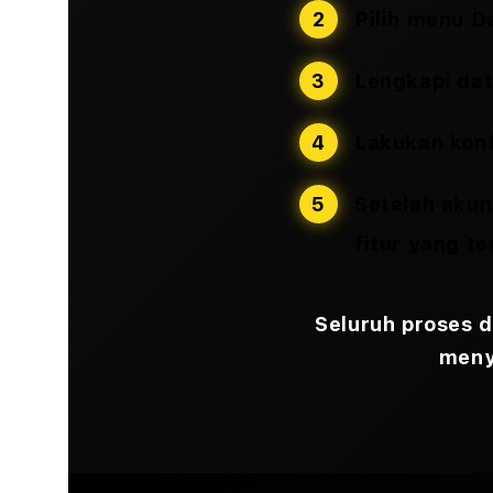
Pilih menu
D
Lengkapi dat
Lakukan konf
Setelah akun
fitur yang te
Seluruh proses 
meny