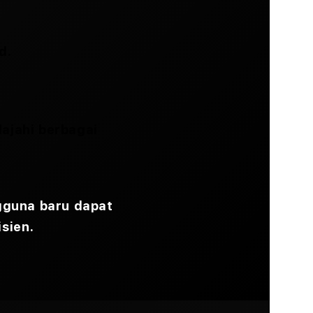
d.
lajahi berbagai
gguna baru dapat
sien.