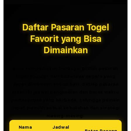
Daftar Pasaran Togel
Favorit yang Bisa
Dimainkan
Kami menyediakan berbagai pilihan pasaran
togel populer dari beberapa negara yang
dapat dimainkan setiap hari. Setiap pasaran
memiliki jadwal pengundian dan batas waktu
pemasangan yang berbeda, sehingga pemain
dapat memilih sesuai kebutuhan dan strategi
masing-masing.
Nama
Jadwal