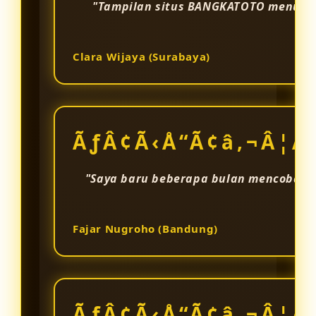
"Tampilan situs BANGKATOTO menurut 
Clara Wijaya (Surabaya)
ÃƒÂ¢Ã‹Å“Ã¢â‚¬Â¦Ã
"Saya baru beberapa bulan mencoba pla
Fajar Nugroho (Bandung)
ÃƒÂ¢Ã‹Å“Ã¢â‚¬Â¦Ã