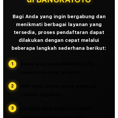
Bagi Anda yang ingin bergabung dan
menikmati berbagai layanan yang
tersedia, proses pendaftaran dapat
dilakukan dengan cepat melalui
beberapa langkah sederhana berikut:
Akses situs resmi BANGKATOTO
melalui link yang tersedia.
Pilih menu
Daftar
untuk membuka
formulir registrasi.
Lengkapi data yang dibutuhkan
dengan informasi yang valid.