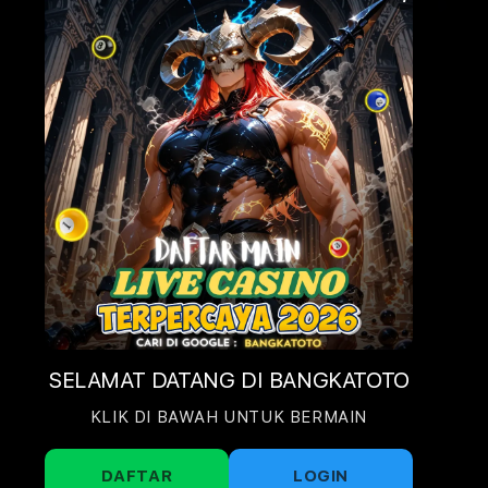
SELAMAT DATANG DI BANGKATOTO
KLIK DI BAWAH UNTUK BERMAIN
DAFTAR
LOGIN