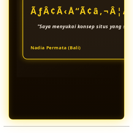
ÃƒÂ¢Ã‹Å“Ã¢â‚¬Â¦Ã
"Saya menyukai konsep situs yang sim
Nadia Permata (Bali)