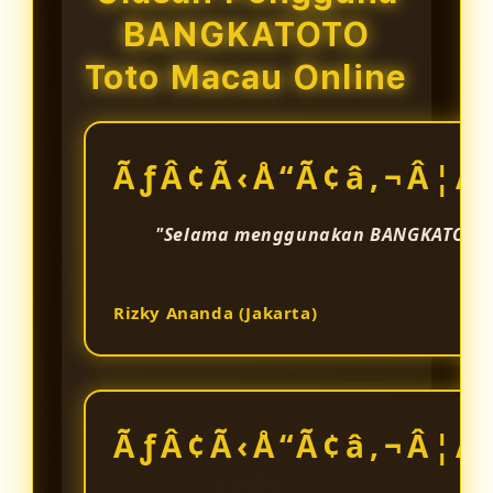
BANGKATOTO
dapat digunakan untuk
mengakses berbagai layanan yang
Toto Macau Online
tersedia.
ÃƒÂ¢Ã‹Å“Ã¢â‚¬Â¦Ã
"Selama menggunakan BANGKATOTO, sa
Rizky Ananda (Jakarta)
ÃƒÂ¢Ã‹Å“Ã¢â‚¬Â¦Ã