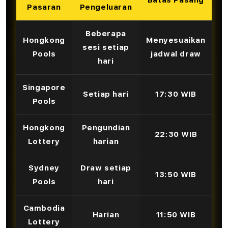
Batas Pasang
Pasaran
Pengeluaran
Beberapa
Hongkong
Menyesuaikan
sesi setiap
Pools
jadwal draw
hari
Singapore
Setiap hari
17:30 WIB
Pools
Hongkong
Pengundian
22:30 WIB
Lottery
harian
Sydney
Draw setiap
13:50 WIB
Pools
hari
Cambodia
Harian
11:50 WIB
Lottery