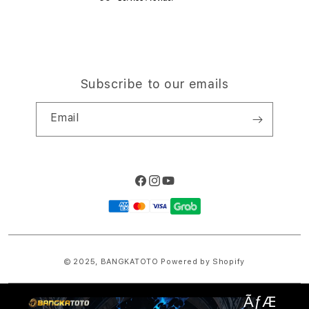
Subscribe to our emails
Email
Facebook
Instagram
YouTube
Payment
methods
© 2025,
BANGKATOTO
Powered by Shopify
ÃƒÆ’Ã¢â‚