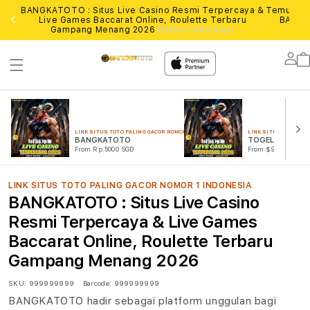
26
BANGKATOTO : Situs Live Casino Resmi Terpercaya &
Temukan d
uh
Live Games Baccarat Online, Roulette Terbaru
BANGK
Gampang Menang 2026
Daftar Sekarang !
Lo
in
LINK SITUS TOTO PALING GACOR NOMOR 1 INDONESIA
LINK SITUS TOTO PAL
BANGKATOTO
TOGEL ONLINE
From Rp.5000 SGD
From $999 SGD
LINK SITUS TOTO PALING GACOR NOMOR 1 INDONESIA
BANGKATOTO : Situs Live Casino
Resmi Terpercaya & Live Games
Baccarat Online, Roulette Terbaru
Gampang Menang 2026
SKU:
999999999
Barcode:
999999999
BANGKATOTO hadir sebagai platform unggulan bagi