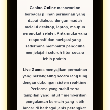
Casino Online
menawarkan
berbagai pilihan permainan yang
dapat diakses dengan mudah
melalui desktop, laptop, maupun
perangkat seluler. Antarmuka yang
responsif dan navigasi yang
sederhana membantu pengguna
menjelajahi seluruh fitur secara
lebih praktis.
Live Games
menyajikan permainan
yang berlangsung secara langsung
dengan dukungan sistem real-time.
Performa yang stabil serta
tampilan yang intuitif memberikan
pengalaman bermain yang lebih
lancar di berbagai jenis perangkat.