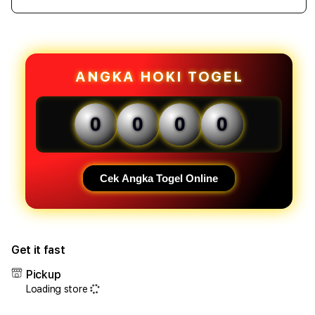
Decrease
Incr
quantity
quant
for
for
BANGKATOTO
BAN
:
:
Situs
Situs
ANGKA HOKI TOGEL
Live
Live
Casino
Casi
Resmi
Resm
0
0
0
0
Terpercaya
Terp
&
&
Live
Live
Games
Gam
Cek Angka Togel Online
Baccarat
Bacc
Online,
Onlin
Roulette
Roul
Terbaru
Terb
Get it fast
Gampang
Gam
Menang
Men
Pickup
2026
2026
Loading store