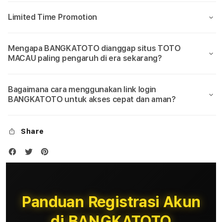
Limited Time Promotion
Mengapa BANGKATOTO dianggap situs TOTO
MACAU paling pengaruh di era sekarang?
Bagaimana cara menggunakan link login
BANGKATOTO untuk akses cepat dan aman?
Share
Panduan Registrasi Akun
di BANGKATOTO