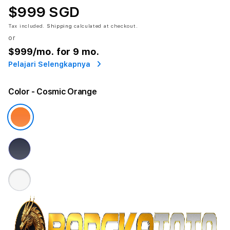
$999 SGD
Tax included.
Shipping
calculated at checkout.
or
$999
/mo. for 9 mo.
Pelajari Selengkapnya
Color
- Cosmic Orange