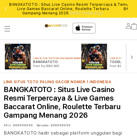
26
BANGKATOTO : Situs Live Casino Resmi Terpercaya &
Temukan d
uh
Live Games Baccarat Online, Roulette Terbaru
BANGK
Gampang Menang 2026
Daftar Sekarang !
Lo
in
LINK SITUS TOTO PALING GACOR NOMOR 1 INDONESIA
LINK SITUS TOTO PAL
BANGKATOTO
TOGEL ONLINE
From Rp.5000 SGD
From $999 SGD
LINK SITUS TOTO PALING GACOR NOMOR 1 INDONESIA
BANGKATOTO : Situs Live Casino
Resmi Terpercaya & Live Games
Baccarat Online, Roulette Terbaru
Gampang Menang 2026
SKU:
999999999
Barcode:
999999999
BANGKATOTO hadir sebagai platform unggulan bagi