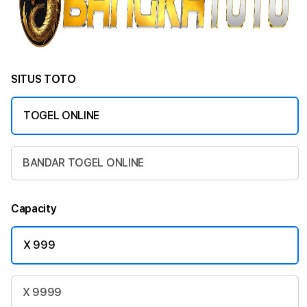
SITUS TOTO
TOGEL ONLINE
BANDAR TOGEL ONLINE
Capacity
X 999
X 9999