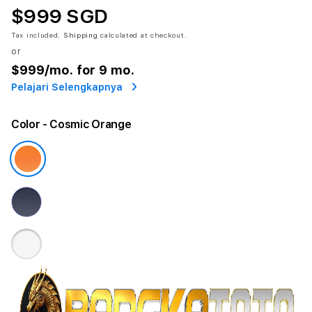
$999 SGD
Tax included.
Shipping
calculated at checkout.
or
$999
/mo. for 9 mo.
Pelajari Selengkapnya
Color
- Cosmic Orange