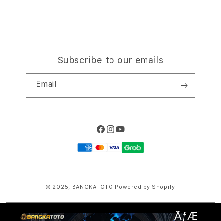
Subscribe to our emails
Email
Facebook
Instagram
YouTube
Payment
methods
© 2025,
BANGKATOTO
Powered by Shopify
ÃƒÆ’Ã¢â‚