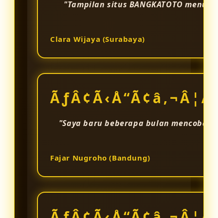
"Tampilan situs BANGKATOTO menurut 
Clara Wijaya (Surabaya)
ÃƒÂ¢Ã‹Å“Ã¢â‚¬Â¦Ã
"Saya baru beberapa bulan mencoba pla
Fajar Nugroho (Bandung)
ÃƒÂ¢Ã‹Å“Ã¢â‚¬Â¦Ã