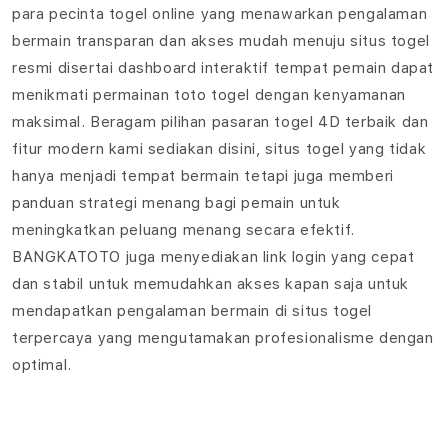
para pecinta togel online yang menawarkan pengalaman
bermain transparan dan akses mudah menuju situs togel
resmi disertai dashboard interaktif tempat pemain dapat
menikmati permainan toto togel dengan kenyamanan
maksimal. Beragam pilihan pasaran togel 4D terbaik dan
fitur modern kami sediakan disini, situs togel yang tidak
hanya menjadi tempat bermain tetapi juga memberi
panduan strategi menang bagi pemain untuk
meningkatkan peluang menang secara efektif.
BANGKATOTO juga menyediakan link login yang cepat
dan stabil untuk memudahkan akses kapan saja untuk
mendapatkan pengalaman bermain di situs togel
terpercaya yang mengutamakan profesionalisme dengan
optimal.