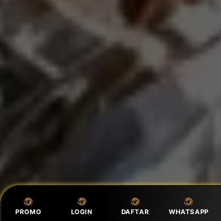
PROMO
LOGIN
DAFTAR
WHATSAPP