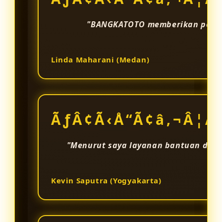
"BANGKATOTO memberikan pengal
Linda Maharani (Medan)
ÃƒÂ¢Ã‹Å“Ã¢â‚¬Â¦Ã
"Menurut saya layanan bantuan di BA
Kevin Saputra (Yogyakarta)