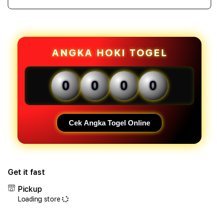
Decrease
Incr
quantity
quant
for
for
BANGKATOTO
BAN
:
:
Situs
Situs
ANGKA HOKI TOGEL
Live
Live
Casino
Casi
Resmi
Resm
0
0
0
0
Terpercaya
Terp
&
&
Live
Live
Games
Gam
Cek Angka Togel Online
Baccarat
Bacc
Online,
Onlin
Roulette
Roul
Terbaru
Terb
Get it fast
Gampang
Gam
Menang
Men
Pickup
2026
2026
Loading store