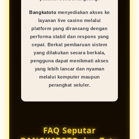
Bangkatoto
menyediakan akses ke
layanan live casino melalui
platform yang dirancang dengan
performa stabil dan respons yang
cepat. Berkat pembaruan sistem
yang dilakukan secara berkala,
pengguna dapat menikmati akses
yang lebih lancar dan nyaman
melalui komputer maupun
perangkat seluler.
FAQ Seputar