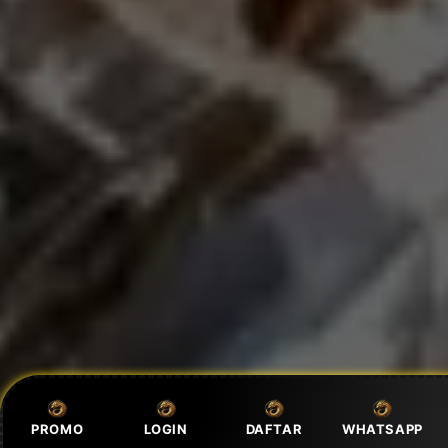
PROMO
LOGIN
DAFTAR
WHATSAPP