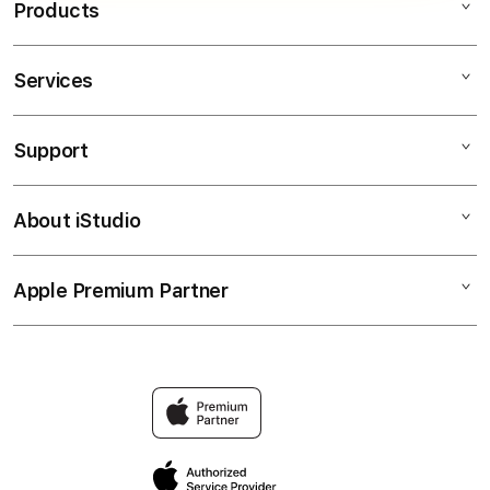
Products
Services
BANGKATOTO
TOGEL ONLINE
Support
AppleCare+
BANDAR TOGEL
Corporate
TOTO TOGEL
About iStudio
My Account
Togel Online
SITUS TOGEL
Collection & Delivery
Elush Service Provider
BANDAR TOGEL ONLINE
Apple Premium Partner
About Us
Returns & Exchanges
Financing Options
TOTO
Find an iStudio near you
Contact Us
Trade-in
TOGEL
Why Shop at iStudio
FAQ
TravellerÃƒÂ¢Ã¢â€šÂ¬Ã¢â€žÂ¢s Reservation
Elush Corporate Website
Privacy Policy
Site Terms of Use