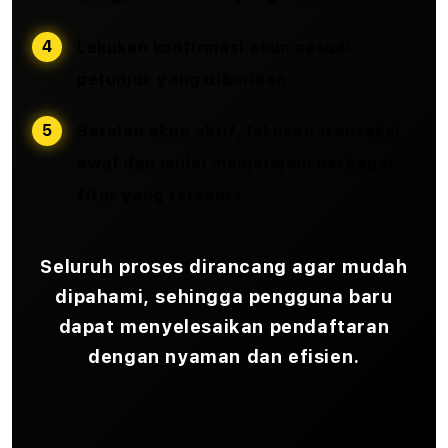
Lakukan konfirmasi akun sesuai
petunjuk yang diberikan.
Setelah akun aktif, lakukan transaksi
awal dan mulai menjelajahi berbagai
fitur yang tersedia.
Seluruh proses dirancang agar mudah
dipahami, sehingga pengguna baru
dapat menyelesaikan pendaftaran
dengan nyaman dan efisien.