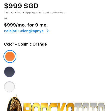
$999 SGD
Tax included.
Shipping
calculated at checkout.
or
$999
/mo. for 9 mo.
Pelajari Selengkapnya
Color
- Cosmic Orange