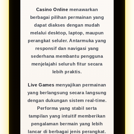
Casino Online
menawarkan
berbagai pilihan permainan yang
dapat diakses dengan mudah
melalui desktop, laptop, maupun
perangkat seluler. Antarmuka yang
responsif dan navigasi yang
sederhana membantu pengguna
menjelajahi seluruh fitur secara
lebih praktis.
Live Games
menyajikan permainan
yang berlangsung secara langsung
dengan dukungan sistem real-time.
Performa yang stabil serta
tampilan yang intuitif memberikan
pengalaman bermain yang lebih
lancar di berbagai jenis perangkat.