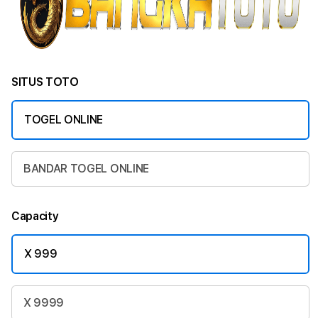
SITUS TOTO
TOGEL ONLINE
BANDAR TOGEL ONLINE
Capacity
X 999
X 9999