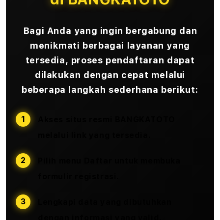
Bagi Anda yang ingin bergabung dan
menikmati berbagai layanan yang
tersedia, proses pendaftaran dapat
dilakukan dengan cepat melalui
beberapa langkah sederhana berikut:
Akses situs resmi BANGKATOTO
melalui link yang tersedia.
Pilih menu
Daftar
untuk membuka
formulir registrasi.
Lengkapi data yang dibutuhkan
dengan informasi yang valid.