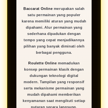
Baccarat Online
merupakan salah
satu permainan yang populer
karena memiliki aturan yang mudah
dipahami. Alur permainan yang
sederhana dipadukan dengan
tempo yang cepat menjadikannya
pilihan yang banyak diminati oleh
berbagai pengguna.
Roulette Online
memadukan
konsep permainan klasik dengan
dukungan teknologi digital
modern. Tampilan yang responsif
serta mekanisme permainan yang
mudah dipahami memberikan
kenyamanan saat mengikuti setiap
putaran secara langsung.