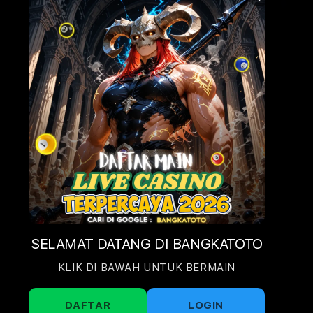
SELAMAT DATANG DI BANGKATOTO
KLIK DI BAWAH UNTUK BERMAIN
DAFTAR
LOGIN