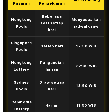
Batas Pasang
Pasaran
Pengeluaran
Beberapa
Hongkong
Menyesuaikan
sesi setiap
Pools
jadwal draw
hari
Singapore
Setiap hari
17:30 WIB
Pools
Hongkong
Pengundian
22:30 WIB
Lottery
harian
Sydney
Draw setiap
13:50 WIB
Pools
hari
Cambodia
Harian
11:50 WIB
Lottery