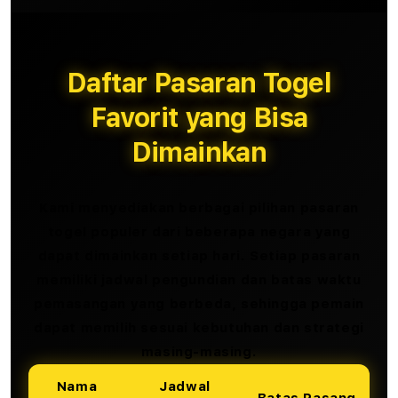
Daftar Pasaran Togel
Favorit yang Bisa
Dimainkan
Kami menyediakan berbagai pilihan pasaran
togel populer dari beberapa negara yang
dapat dimainkan setiap hari. Setiap pasaran
memiliki jadwal pengundian dan batas waktu
pemasangan yang berbeda, sehingga pemain
dapat memilih sesuai kebutuhan dan strategi
masing-masing.
Nama
Jadwal