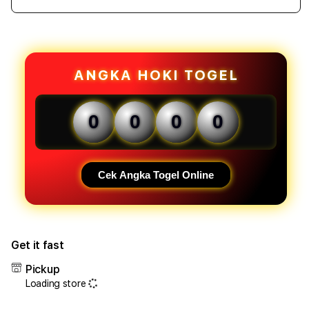
Decrease
Incr
quantity
quant
for
for
BANGKATOTO
BAN
:
:
Situs
Situs
ANGKA HOKI TOGEL
Live
Live
Casino
Casi
Resmi
Resm
0
0
0
0
Terpercaya
Terp
&
&
Live
Live
Games
Gam
Cek Angka Togel Online
Baccarat
Bacc
Online,
Onlin
Roulette
Roul
Terbaru
Terb
Get it fast
Gampang
Gam
Menang
Men
Pickup
2026
2026
Loading store