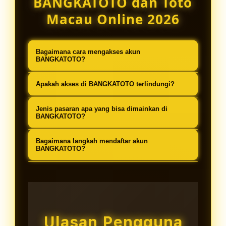
BANGKATOTO dan Toto
Macau Online 2026
Bagaimana cara mengakses akun
BANGKATOTO?
Pengguna dapat mengunjungi
Apakah akses di BANGKATOTO terlindungi?
tautan resmi BANGKATOTO, lalu
BANGKATOTO menerapkan sistem
memasukkan username serta kata
Jenis pasaran apa yang bisa dimainkan di
perlindungan digital untuk
BANGKATOTO?
sandi yang sudah terdaftar.
membantu menjaga keamanan
Setelah berhasil masuk, seluruh
BANGKATOTO menghadirkan
Bagaimana langkah mendaftar akun
data pengguna dan aktivitas akun.
fitur permainan dan layanan akun
beberapa pilihan permainan angka
BANGKATOTO?
Sistem dibuat agar proses bermain,
dapat digunakan melalui
seperti 2D, 3D, 4D, serta pasaran
Calon pengguna dapat melakukan
login, dan transaksi tetap berjalan
perangkat desktop maupun
populer seperti Toto Macau yang
registrasi melalui link resmi
stabil serta nyaman.
mobile.
banyak diminati oleh pemain togel
BANGKATOTO dengan mengisi data
online.
yang diminta secara benar. Setelah
Ulasan Pengguna
proses verifikasi selesai, akun