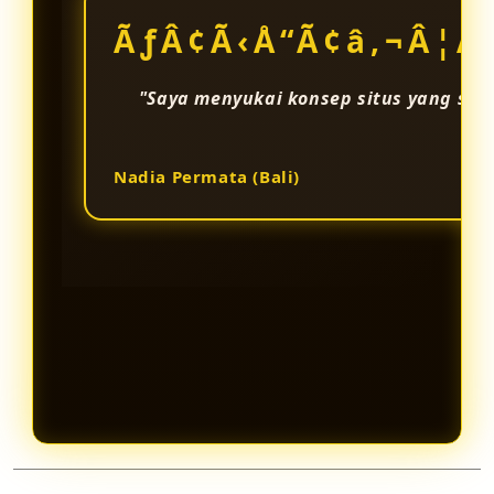
ÃƒÂ¢Ã‹Å“Ã¢â‚¬Â¦Ã
"Saya menyukai konsep situs yang sim
Nadia Permata (Bali)