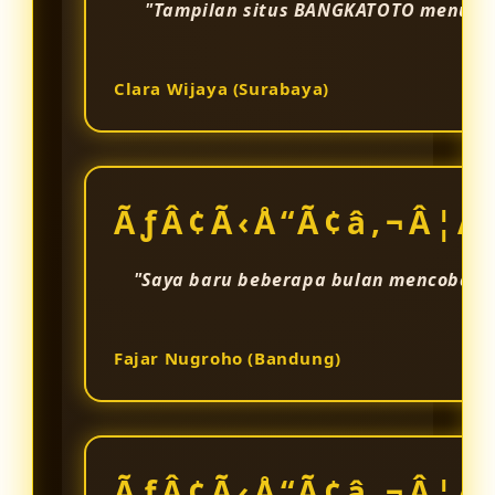
"Tampilan situs BANGKATOTO menurut 
Clara Wijaya (Surabaya)
ÃƒÂ¢Ã‹Å“Ã¢â‚¬Â¦Ã
"Saya baru beberapa bulan mencoba pla
Fajar Nugroho (Bandung)
ÃƒÂ¢Ã‹Å“Ã¢â‚¬Â¦Ã