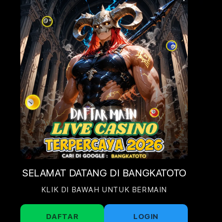
SELAMAT DATANG DI BANGKATOTO
KLIK DI BAWAH UNTUK BERMAIN
DAFTAR
LOGIN