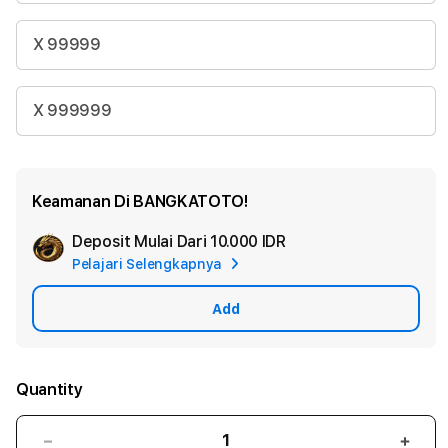
X 99999
X 999999
Keamanan Di BANGKATOTO!
Deposit Mulai Dari
10.000 IDR
Add
Pelajari Selengkapnya
Apple
Care
Add
Quantity