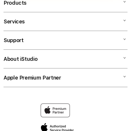
Products
Services
BANGKATOTO
TOGEL ONLINE
Support
AppleCare+
BANDAR TOGEL
Corporate
TOTO TOGEL
About iStudio
My Account
Togel Online
SITUS TOGEL
Collection & Delivery
Elush Service Provider
BANDAR TOGEL ONLINE
Apple Premium Partner
About Us
Returns & Exchanges
Financing Options
TOTO
Find an iStudio near you
Contact Us
Trade-in
TOGEL
Why Shop at iStudio
FAQ
TravellerÃƒÂ¢Ã¢â€šÂ¬Ã¢â€žÂ¢s Reservation
Elush Corporate Website
Privacy Policy
Site Terms of Use