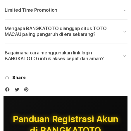
Limited Time Promotion
Mengapa BANGKATOTO dianggap situs TOTO
MACAU paling pengaruh di era sekarang?
Bagaimana cara menggunakan link login
BANGKATOTO untuk akses cepat dan aman?
Share
Panduan Registrasi Akun
di BANGKATOTO