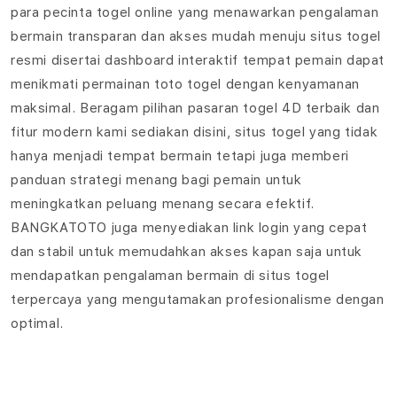
para pecinta togel online yang menawarkan pengalaman
bermain transparan dan akses mudah menuju situs togel
resmi disertai dashboard interaktif tempat pemain dapat
menikmati permainan toto togel dengan kenyamanan
maksimal. Beragam pilihan pasaran togel 4D terbaik dan
fitur modern kami sediakan disini, situs togel yang tidak
hanya menjadi tempat bermain tetapi juga memberi
panduan strategi menang bagi pemain untuk
meningkatkan peluang menang secara efektif.
BANGKATOTO juga menyediakan link login yang cepat
dan stabil untuk memudahkan akses kapan saja untuk
mendapatkan pengalaman bermain di situs togel
terpercaya yang mengutamakan profesionalisme dengan
optimal.