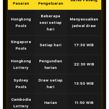
Batas Pasang
Pasaran
Pengeluaran
Beberapa
Hongkong
Menyesuaikan
sesi setiap
Pools
jadwal draw
hari
Singapore
Setiap hari
17:30 WIB
Pools
Hongkong
Pengundian
22:30 WIB
Lottery
harian
Sydney
Draw setiap
13:50 WIB
Pools
hari
Cambodia
Harian
11:50 WIB
Lottery