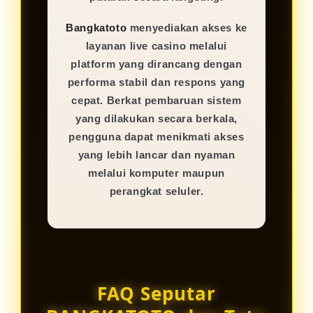
Bangkatoto
menyediakan akses ke
layanan live casino melalui
platform yang dirancang dengan
performa stabil dan respons yang
cepat. Berkat pembaruan sistem
yang dilakukan secara berkala,
pengguna dapat menikmati akses
yang lebih lancar dan nyaman
melalui komputer maupun
perangkat seluler.
FAQ Seputar