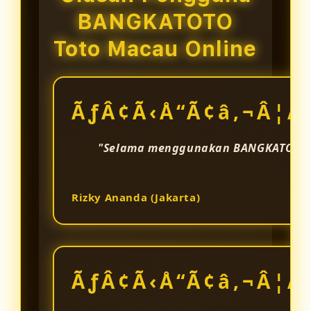
BANGKATOTO
dapat digunakan untuk
mengakses berbagai layanan yang
Toto Macau Online
tersedia.
ÃƒÂ¢Ã‹Å“Ã¢â‚¬Â¦Ã
"Selama menggunakan BANGKATOTO, sa
Rizky Ananda (Jakarta)
ÃƒÂ¢Ã‹Å“Ã¢â‚¬Â¦Ã