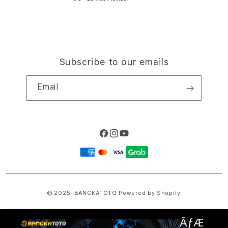
Subscribe to our emails
Email
Facebook
Instagram
YouTube
Payment
methods
© 2025,
BANGKATOTO
Powered by Shopify
ÃƒÆ’Ã¢â‚