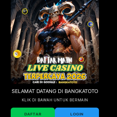
SELAMAT DATANG DI BANGKATOTO
KLIK DI BAWAH UNTUK BERMAIN
DAFTAR
LOGIN