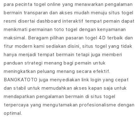
para pecinta togel online yang menawarkan pengalaman
bermain transparan dan akses mudah menuju situs togel
resmi disertai dashboard interaktif tempat pemain dapat
menikmati permainan toto togel dengan kenyamanan
maksimal. Beragam pilihan pasaran togel 4D terbaik dan
fitur modern kami sediakan disini, situs togel yang tidak
hanya menjadi tempat bermain tetapi juga memberi
panduan strategi menang bagi pemain untuk
meningkatkan peluang menang secara efektif.
BANGKATOTO juga menyediakan link login yang cepat
dan stabil untuk memudahkan akses kapan saja untuk
mendapatkan pengalaman bermain di situs togel
terpercaya yang mengutamakan profesionalisme dengan
optimal.