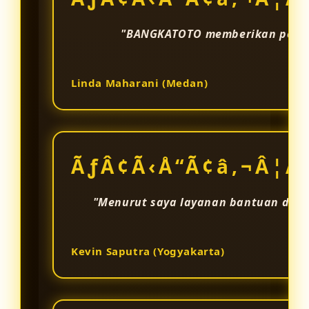
"BANGKATOTO memberikan pengal
Linda Maharani (Medan)
ÃƒÂ¢Ã‹Å“Ã¢â‚¬Â¦Ã
"Menurut saya layanan bantuan di BA
Kevin Saputra (Yogyakarta)