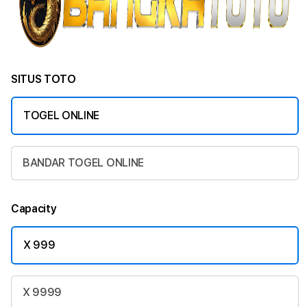
SITUS TOTO
TOGEL ONLINE
BANDAR TOGEL ONLINE
Capacity
X 999
X 9999