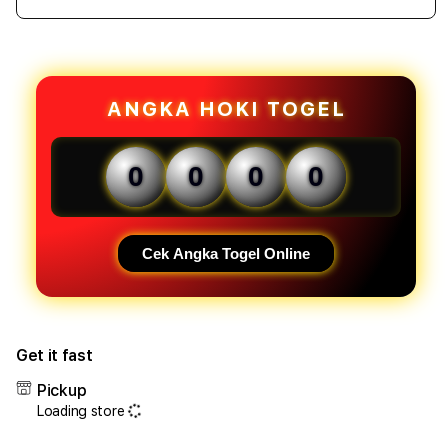
Decrease
Incr
quantity
quant
for
for
BANGKATOTO
BAN
:
:
Situs
Situs
ANGKA HOKI TOGEL
Live
Live
Casino
Casi
Resmi
Resm
0
0
0
0
Terpercaya
Terp
&
&
Live
Live
Games
Gam
Cek Angka Togel Online
Baccarat
Bacc
Online,
Onlin
Roulette
Roul
Terbaru
Terb
Get it fast
Gampang
Gam
Menang
Men
Pickup
2026
2026
Loading store