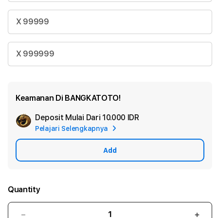
X 99999
X 999999
Keamanan Di BANGKATOTO!
Deposit Mulai Dari
10.000 IDR
Add
Pelajari Selengkapnya
Apple
Care
Add
Quantity