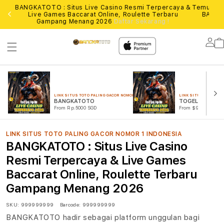
26
BANGKATOTO : Situs Live Casino Resmi Terpercaya &
Temukan d
uh
Live Games Baccarat Online, Roulette Terbaru
BANGK
Gampang Menang 2026
Daftar Sekarang !
Lo
in
LINK SITUS TOTO PALING GACOR NOMOR 1 INDONESIA
LINK SITUS TOTO PAL
BANGKATOTO
TOGEL ONLINE
From Rp.5000 SGD
From $999 SGD
LINK SITUS TOTO PALING GACOR NOMOR 1 INDONESIA
BANGKATOTO : Situs Live Casino
Resmi Terpercaya & Live Games
Baccarat Online, Roulette Terbaru
Gampang Menang 2026
SKU:
999999999
Barcode:
999999999
BANGKATOTO hadir sebagai platform unggulan bagi