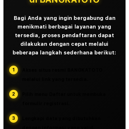
Bagi Anda yang ingin bergabung dan
menikmati berbagai layanan yang
tersedia, proses pendaftaran dapat
dilakukan dengan cepat melalui
beberapa langkah sederhana berikut:
Akses situs resmi BANGKATOTO
melalui link yang tersedia.
Pilih menu
Daftar
untuk membuka
formulir registrasi.
Lengkapi data yang dibutuhkan
dengan informasi yang valid.