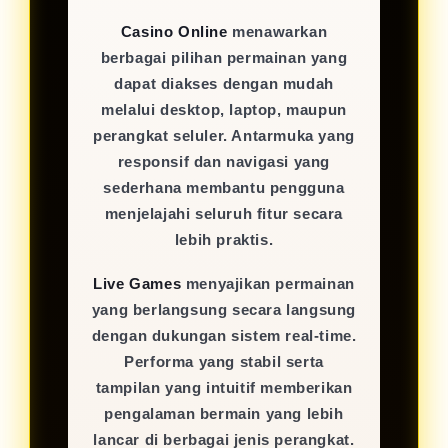
Casino Online
menawarkan
berbagai pilihan permainan yang
dapat diakses dengan mudah
melalui desktop, laptop, maupun
perangkat seluler. Antarmuka yang
responsif dan navigasi yang
sederhana membantu pengguna
menjelajahi seluruh fitur secara
lebih praktis.
Live Games
menyajikan permainan
yang berlangsung secara langsung
dengan dukungan sistem real-time.
Performa yang stabil serta
tampilan yang intuitif memberikan
pengalaman bermain yang lebih
lancar di berbagai jenis perangkat.