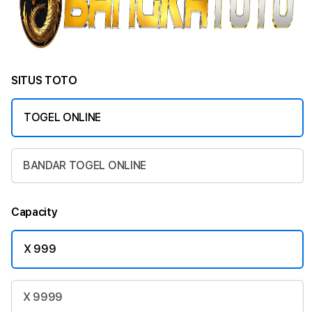
SITUS TOTO
TOGEL ONLINE
BANDAR TOGEL ONLINE
Capacity
X 999
X 9999