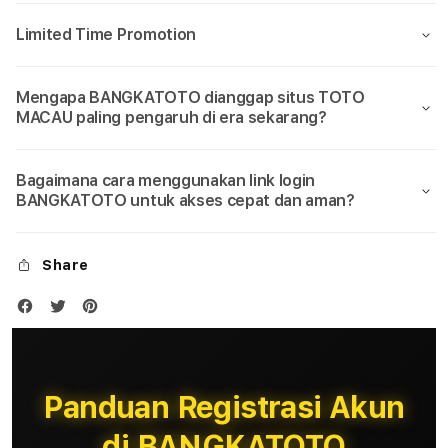
Limited Time Promotion
Mengapa BANGKATOTO dianggap situs TOTO
MACAU paling pengaruh di era sekarang?
Bagaimana cara menggunakan link login
BANGKATOTO untuk akses cepat dan aman?
Share
Panduan Registrasi Akun
di BANGKATOTO