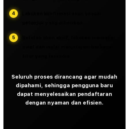
Lakukan konfirmasi akun sesuai
petunjuk yang diberikan.
Setelah akun aktif, lakukan transaksi
awal dan mulai menjelajahi berbagai
fitur yang tersedia.
Seluruh proses dirancang agar mudah
dipahami, sehingga pengguna baru
dapat menyelesaikan pendaftaran
dengan nyaman dan efisien.