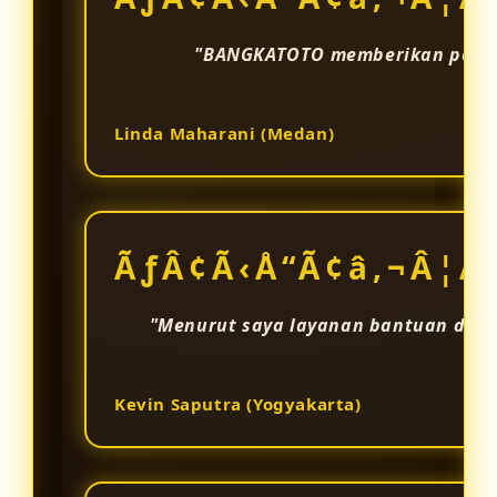
"BANGKATOTO memberikan pengal
Linda Maharani (Medan)
ÃƒÂ¢Ã‹Å“Ã¢â‚¬Â¦Ã
"Menurut saya layanan bantuan di BA
Kevin Saputra (Yogyakarta)