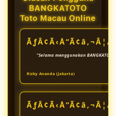
BANGKATOTO
dapat digunakan untuk
mengakses berbagai layanan yang
Toto Macau Online
tersedia.
ÃƒÂ¢Ã‹Å“Ã¢â‚¬Â¦Ã
"Selama menggunakan BANGKATOTO, sa
Rizky Ananda (Jakarta)
ÃƒÂ¢Ã‹Å“Ã¢â‚¬Â¦Ã