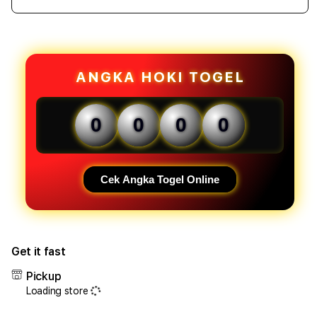
Decrease
Incr
quantity
quant
for
for
BANGKATOTO
BAN
:
:
Situs
Situs
ANGKA HOKI TOGEL
Live
Live
Casino
Casi
Resmi
Resm
0
0
0
0
Terpercaya
Terp
&
&
Live
Live
Games
Gam
Cek Angka Togel Online
Baccarat
Bacc
Online,
Onlin
Roulette
Roul
Terbaru
Terb
Get it fast
Gampang
Gam
Menang
Men
Pickup
2026
2026
Loading store