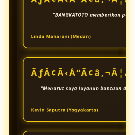
"BANGKATOTO memberikan pengal
Linda Maharani (Medan)
ÃƒÂ¢Ã‹Å“Ã¢â‚¬Â¦Ã
"Menurut saya layanan bantuan di BA
Kevin Saputra (Yogyakarta)