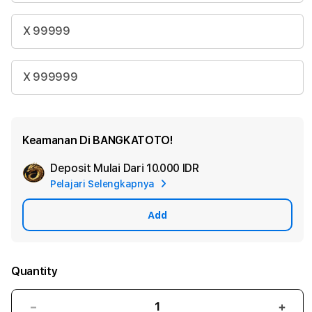
X 99999
X 999999
Keamanan Di BANGKATOTO!
Deposit Mulai Dari
10.000 IDR
Add
Pelajari Selengkapnya
Apple
Care
Add
Quantity