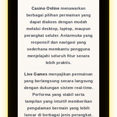
Casino Online
menawarkan
berbagai pilihan permainan yang
dapat diakses dengan mudah
melalui desktop, laptop, maupun
perangkat seluler. Antarmuka yang
responsif dan navigasi yang
sederhana membantu pengguna
menjelajahi seluruh fitur secara
lebih praktis.
Live Games
menyajikan permainan
yang berlangsung secara langsung
dengan dukungan sistem real-time.
Performa yang stabil serta
tampilan yang intuitif memberikan
pengalaman bermain yang lebih
lancar di berbagai jenis perangkat.