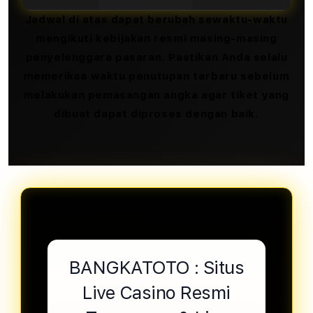
Jadwal di atas dapat berubah sewaktu-waktu
mengikuti kebijakan resmi masing-masing
penyelenggara pasaran. Pastikan Anda selalu
memeriksa waktu penutupan terbaru sebelum
melakukan pemasangan angka agar tiket yang
dibuat dapat diproses dengan baik.
BANGKATOTO : Situs
Live Casino Resmi