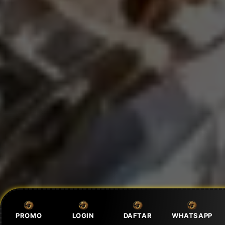
PROMO
LOGIN
DAFTAR
WHATSAPP