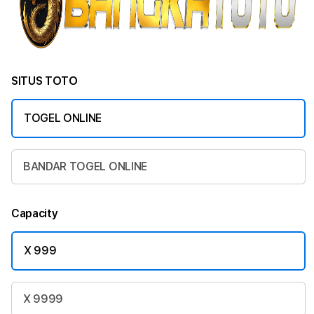
SITUS TOTO
TOGEL ONLINE
BANDAR TOGEL ONLINE
Capacity
X 999
X 9999