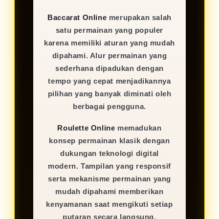
Baccarat Online
merupakan salah
satu permainan yang populer
karena memiliki aturan yang mudah
dipahami. Alur permainan yang
sederhana dipadukan dengan
tempo yang cepat menjadikannya
pilihan yang banyak diminati oleh
berbagai pengguna.
Roulette Online
memadukan
konsep permainan klasik dengan
dukungan teknologi digital
modern. Tampilan yang responsif
serta mekanisme permainan yang
mudah dipahami memberikan
kenyamanan saat mengikuti setiap
putaran secara langsung.