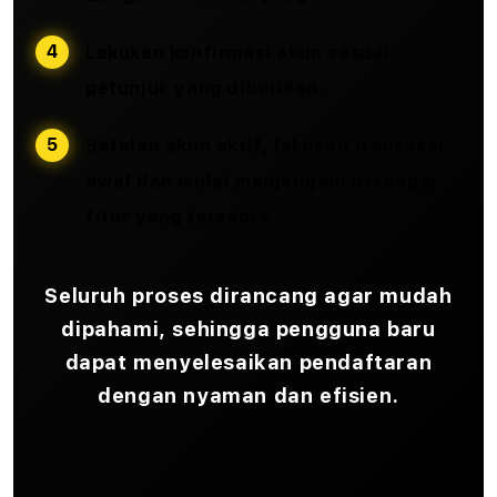
Lakukan konfirmasi akun sesuai
petunjuk yang diberikan.
Setelah akun aktif, lakukan transaksi
awal dan mulai menjelajahi berbagai
fitur yang tersedia.
Seluruh proses dirancang agar mudah
dipahami, sehingga pengguna baru
dapat menyelesaikan pendaftaran
dengan nyaman dan efisien.