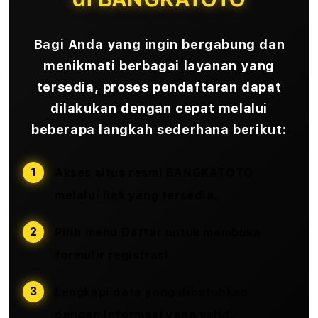
Bagi Anda yang ingin bergabung dan
menikmati berbagai layanan yang
tersedia, proses pendaftaran dapat
dilakukan dengan cepat melalui
beberapa langkah sederhana berikut:
Akses situs resmi BANGKATOTO
melalui link yang tersedia.
Pilih menu
Daftar
untuk membuka
formulir registrasi.
Lengkapi data yang dibutuhkan
dengan informasi yang valid.