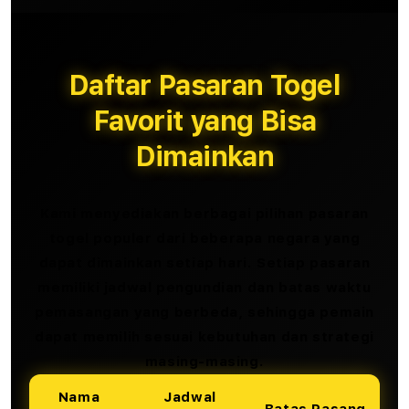
Daftar Pasaran Togel
Favorit yang Bisa
Dimainkan
Kami menyediakan berbagai pilihan pasaran
togel populer dari beberapa negara yang
dapat dimainkan setiap hari. Setiap pasaran
memiliki jadwal pengundian dan batas waktu
pemasangan yang berbeda, sehingga pemain
dapat memilih sesuai kebutuhan dan strategi
masing-masing.
Nama
Jadwal