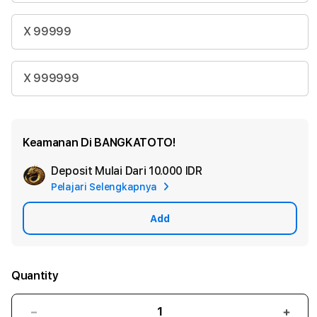
X 99999
X 999999
Keamanan Di BANGKATOTO!
Deposit Mulai Dari
10.000 IDR
Add
Pelajari Selengkapnya
Apple
Care
Add
Quantity