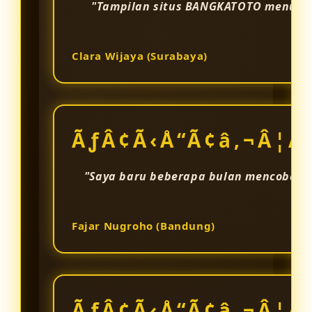
"Tampilan situs BANGKATOTO menurut 
Clara Wijaya (Surabaya)
ÃƒÂ¢Ã‹Å“Ã¢â‚¬Â¦Ã
"Saya baru beberapa bulan mencoba pla
Fajar Nugroho (Bandung)
ÃƒÂ¢Ã‹Å“Ã¢â‚¬Â¦Ã