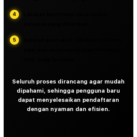
Lakukan konfirmasi akun sesuai
petunjuk yang diberikan.
Setelah akun aktif, lakukan transaksi
awal dan mulai menjelajahi berbagai
fitur yang tersedia.
Seluruh proses dirancang agar mudah
dipahami, sehingga pengguna baru
dapat menyelesaikan pendaftaran
dengan nyaman dan efisien.