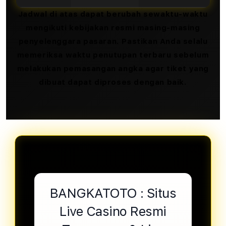
Jadwal di atas dapat berubah sewaktu-waktu
mengikuti kebijakan resmi masing-masing
penyelenggara pasaran. Pastikan Anda selalu
memeriksa waktu penutupan terbaru sebelum
melakukan pemasangan angka agar tiket yang
dibuat dapat diproses dengan baik.
BANGKATOTO : Situs
Live Casino Resmi