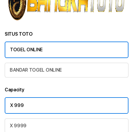
SITUS TOTO
TOGEL ONLINE
BANDAR TOGEL ONLINE
Capacity
X 999
X 9999