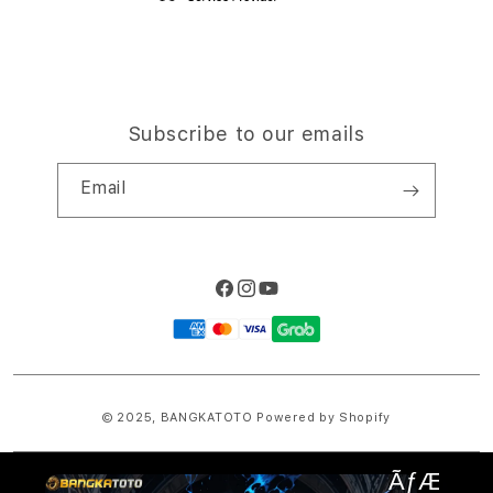
Subscribe to our emails
Email
Facebook
Instagram
YouTube
Payment
methods
© 2025,
BANGKATOTO
Powered by Shopify
ÃƒÆ’Ã¢â‚