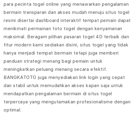
para pecinta togel online yang menawarkan pengalaman
bermain transparan dan akses mudah menuju situs togel
resmi disertai dashboard interaktif tempat pemain dapat
menikmati permainan toto togel dengan kenyamanan
maksimal. Beragam pilihan pasaran togel 4D terbaik dan
fitur modern kami sediakan disini, situs togel yang tidak
hanya menjadi tempat bermain tetapi juga memberi
panduan strategi menang bagi pemain untuk
meningkatkan peluang menang secara efektif.
BANGKATOTO juga menyediakan link login yang cepat
dan stabil untuk memudahkan akses kapan saja untuk
mendapatkan pengalaman bermain di situs togel
terpercaya yang mengutamakan profesionalisme dengan
optimal.