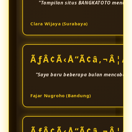
"Tampilan situs BANGKATOTO menurut 
Clara Wijaya (Surabaya)
ÃƒÂ¢Ã‹Å“Ã¢â‚¬Â¦Ã
"Saya baru beberapa bulan mencoba pla
Fajar Nugroho (Bandung)
ÃƒÂ¢Ã‹Å“Ã¢â‚¬Â¦Ã