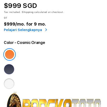
$999 SGD
Tax included.
Shipping
calculated at checkout.
or
$999
/mo. for 9 mo.
Pelajari Selengkapnya
Color
- Cosmic Orange