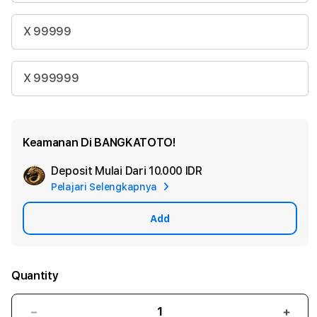
X 99999
X 999999
Keamanan Di BANGKATOTO!
Deposit Mulai Dari
10.000 IDR
Add
Pelajari Selengkapnya
Apple
Care
Add
Quantity