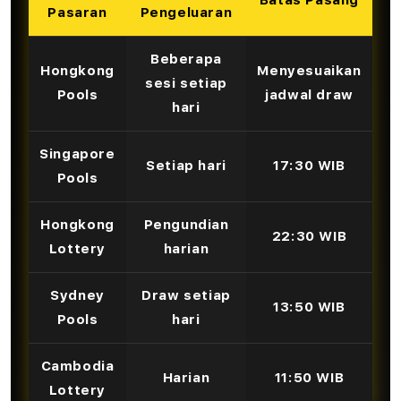
Batas Pasang
Pasaran
Pengeluaran
Beberapa
Hongkong
Menyesuaikan
sesi setiap
Pools
jadwal draw
hari
Singapore
Setiap hari
17:30 WIB
Pools
Hongkong
Pengundian
22:30 WIB
Lottery
harian
Sydney
Draw setiap
13:50 WIB
Pools
hari
Cambodia
Harian
11:50 WIB
Lottery