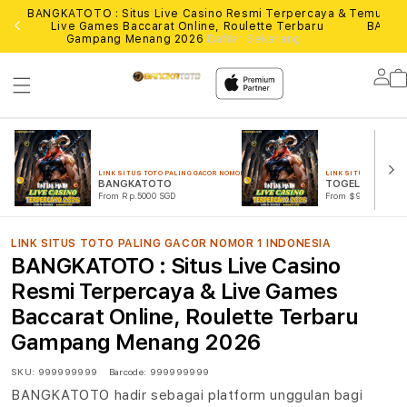
26
BANGKATOTO : Situs Live Casino Resmi Terpercaya &
Temukan d
uh
Live Games Baccarat Online, Roulette Terbaru
BANGK
Gampang Menang 2026
Daftar Sekarang !
Lo
in
LINK SITUS TOTO PALING GACOR NOMOR 1 INDONESIA
LINK SITUS TOTO PAL
BANGKATOTO
TOGEL ONLINE
From Rp.5000 SGD
From $999 SGD
LINK SITUS TOTO PALING GACOR NOMOR 1 INDONESIA
BANGKATOTO : Situs Live Casino
Resmi Terpercaya & Live Games
Baccarat Online, Roulette Terbaru
Gampang Menang 2026
SKU:
999999999
Barcode:
999999999
BANGKATOTO hadir sebagai platform unggulan bagi