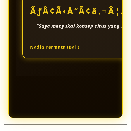
ÃƒÂ¢Ã‹Å“Ã¢â‚¬Â¦Ã
"Saya menyukai konsep situs yang sim
Nadia Permata (Bali)