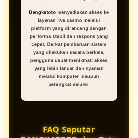
Bangkatoto
menyediakan akses ke
layanan live casino melalui
platform yang dirancang dengan
performa stabil dan respons yang
cepat. Berkat pembaruan sistem
yang dilakukan secara berkala,
pengguna dapat menikmati akses
yang lebih lancar dan nyaman
melalui komputer maupun
perangkat seluler.
FAQ Seputar