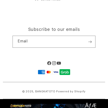
Subscribe to our emails
Email
Facebook
Instagram
YouTube
Payment
methods
© 2025,
BANGKATOTO
Powered by Shopify
ÃƒÆ’Ã¢â‚