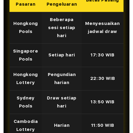
Batas Pasang
Pasaran
Pengeluaran
Beberapa
Hongkong
Menyesuaikan
sesi setiap
Pools
jadwal draw
hari
Singapore
Setiap hari
17:30 WIB
Pools
Hongkong
Pengundian
22:30 WIB
Lottery
harian
Sydney
Draw setiap
13:50 WIB
Pools
hari
Cambodia
Harian
11:50 WIB
Lottery