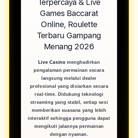
Terpercaya & Live
Games Baccarat
Online, Roulette
Terbaru Gampang
Menang 2026
Live Casino
menghadirkan
pengalaman permainan secara
langsung melalui dealer
profesional yang disiarkan secara
real-time. Didukung teknologi
streaming yang stabil, setiap sesi
memberikan suasana yang lebih
interaktif sehingga pengguna dapat
mengikuti jalannya permainan
dengan nyaman.