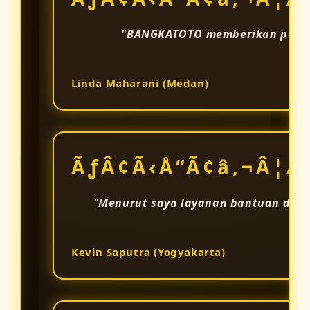
"BANGKATOTO memberikan pengal
Linda Maharani (Medan)
ÃƒÂ¢Ã‹Å“Ã¢â‚¬Â¦Ã
"Menurut saya layanan bantuan di BA
Kevin Saputra (Yogyakarta)