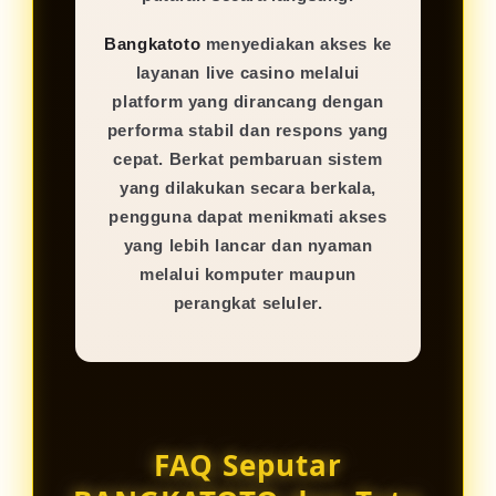
Bangkatoto
menyediakan akses ke
layanan live casino melalui
platform yang dirancang dengan
performa stabil dan respons yang
cepat. Berkat pembaruan sistem
yang dilakukan secara berkala,
pengguna dapat menikmati akses
yang lebih lancar dan nyaman
melalui komputer maupun
perangkat seluler.
FAQ Seputar