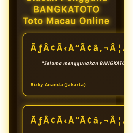
BANGKATOTO
dapat digunakan untuk
mengakses berbagai layanan yang
Toto Macau Online
tersedia.
ÃƒÂ¢Ã‹Å“Ã¢â‚¬Â¦Ã
"Selama menggunakan BANGKATOTO, sa
Rizky Ananda (Jakarta)
ÃƒÂ¢Ã‹Å“Ã¢â‚¬Â¦Ã