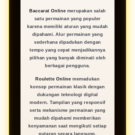
Baccarat Online
merupakan salah
satu permainan yang populer
karena memiliki aturan yang mudah
dipahami. Alur permainan yang
sederhana dipadukan dengan
tempo yang cepat menjadikannya
pilihan yang banyak diminati oleh
berbagai pengguna.
Roulette Online
memadukan
konsep permainan klasik dengan
dukungan teknologi digital
modern. Tampilan yang responsif
serta mekanisme permainan yang
mudah dipahami memberikan
kenyamanan saat mengikuti setiap
putaran secara langsung.