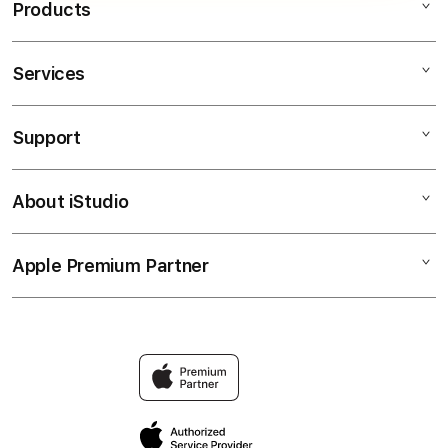
Products
Services
BANGKATOTO
TOGEL ONLINE
Support
AppleCare+
BANDAR TOGEL
Corporate
TOTO TOGEL
About iStudio
My Account
Togel Online
SITUS TOGEL
Collection & Delivery
Elush Service Provider
BANDAR TOGEL ONLINE
Apple Premium Partner
About Us
Returns & Exchanges
Financing Options
TOTO
Find an iStudio near you
Contact Us
Trade-in
TOGEL
Why Shop at iStudio
FAQ
TravellerÃƒÂ¢Ã¢â€šÂ¬Ã¢â€žÂ¢s Reservation
Elush Corporate Website
Privacy Policy
Site Terms of Use