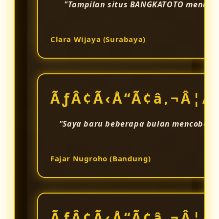
"Tampilan situs BANGKATOTO menurut 
Clara Wijaya (Surabaya)
ÃƒÂ¢Ã‹Å“Ã¢â‚¬Â¦Ã
"Saya baru beberapa bulan mencoba pla
Fajar Nugroho (Bandung)
ÃƒÂ¢Ã‹Å“Ã¢â‚¬Â¦Ã