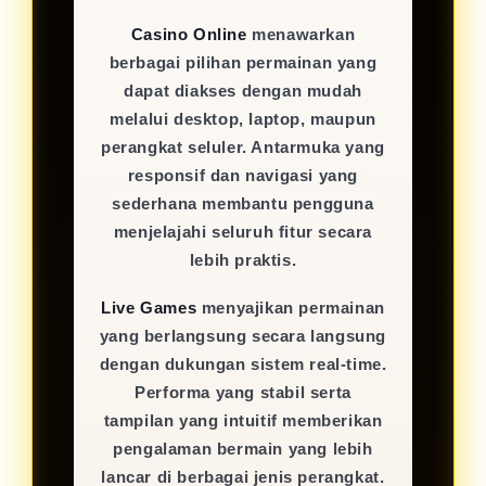
Casino Online
menawarkan
berbagai pilihan permainan yang
dapat diakses dengan mudah
melalui desktop, laptop, maupun
perangkat seluler. Antarmuka yang
responsif dan navigasi yang
sederhana membantu pengguna
menjelajahi seluruh fitur secara
lebih praktis.
Live Games
menyajikan permainan
yang berlangsung secara langsung
dengan dukungan sistem real-time.
Performa yang stabil serta
tampilan yang intuitif memberikan
pengalaman bermain yang lebih
lancar di berbagai jenis perangkat.