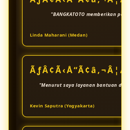
"BANGKATOTO memberikan pengal
Linda Maharani (Medan)
ÃƒÂ¢Ã‹Å“Ã¢â‚¬Â¦Ã
"Menurut saya layanan bantuan di BA
Kevin Saputra (Yogyakarta)