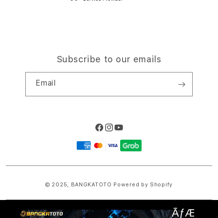
Subscribe to our emails
Email
Facebook
Instagram
YouTube
Payment
methods
© 2025,
BANGKATOTO
Powered by Shopify
ÃƒÆ’Ã¢â‚