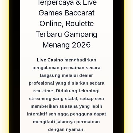
Terpercaya & Live
Games Baccarat
Online, Roulette
Terbaru Gampang
Menang 2026
Live Casino
menghadirkan
pengalaman permainan secara
langsung melalui dealer
profesional yang disiarkan secara
real-time. Didukung teknologi
streaming yang stabil, setiap sesi
memberikan suasana yang lebih
interaktif sehingga pengguna dapat
mengikuti jalannya permainan
dengan nyaman.