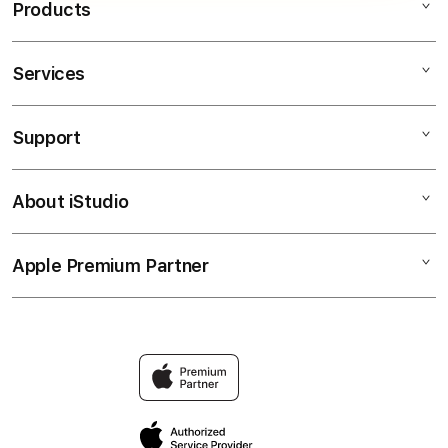
Products
Services
BANGKATOTO
TOGEL ONLINE
Support
AppleCare+
BANDAR TOGEL
Corporate
TOTO TOGEL
About iStudio
My Account
Togel Online
SITUS TOGEL
Collection & Delivery
Elush Service Provider
BANDAR TOGEL ONLINE
Apple Premium Partner
About Us
Returns & Exchanges
Financing Options
TOTO
Find an iStudio near you
Contact Us
Trade-in
TOGEL
Why Shop at iStudio
FAQ
TravellerÃƒÂ¢Ã¢â€šÂ¬Ã¢â€žÂ¢s Reservation
Elush Corporate Website
Privacy Policy
Site Terms of Use