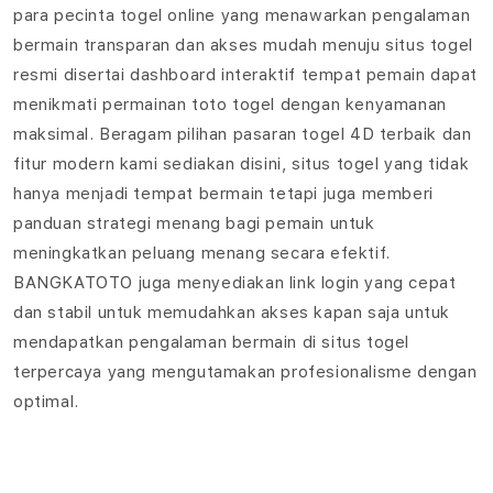
para pecinta togel online yang menawarkan pengalaman
bermain transparan dan akses mudah menuju situs togel
resmi disertai dashboard interaktif tempat pemain dapat
menikmati permainan toto togel dengan kenyamanan
maksimal. Beragam pilihan pasaran togel 4D terbaik dan
fitur modern kami sediakan disini, situs togel yang tidak
hanya menjadi tempat bermain tetapi juga memberi
panduan strategi menang bagi pemain untuk
meningkatkan peluang menang secara efektif.
BANGKATOTO juga menyediakan link login yang cepat
dan stabil untuk memudahkan akses kapan saja untuk
mendapatkan pengalaman bermain di situs togel
terpercaya yang mengutamakan profesionalisme dengan
optimal.