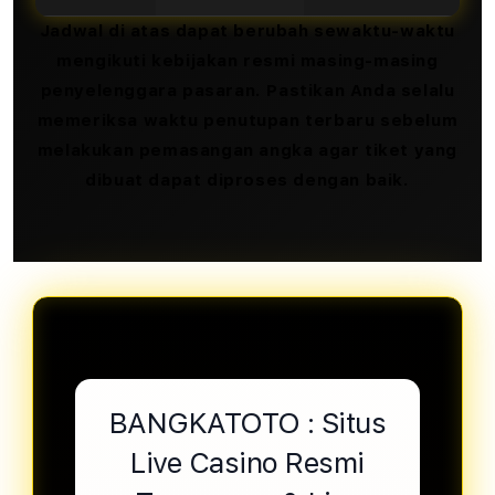
Jadwal di atas dapat berubah sewaktu-waktu
mengikuti kebijakan resmi masing-masing
penyelenggara pasaran. Pastikan Anda selalu
memeriksa waktu penutupan terbaru sebelum
melakukan pemasangan angka agar tiket yang
dibuat dapat diproses dengan baik.
BANGKATOTO : Situs
Live Casino Resmi