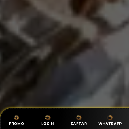
PROMO
LOGIN
DAFTAR
WHATSAPP