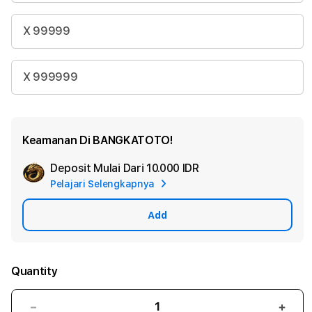
X 99999
X 999999
Keamanan Di BANGKATOTO!
Deposit Mulai Dari
10.000 IDR
Add
Pelajari Selengkapnya
Apple
Care
Add
Quantity