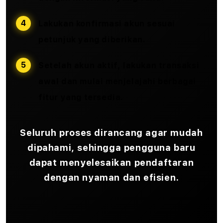
Lakukan konfirmasi akun sesuai
petunjuk yang diberikan.
Setelah akun aktif, lakukan transaksi
awal dan mulai menjelajahi berbagai
fitur yang tersedia.
Seluruh proses dirancang agar mudah
dipahami, sehingga pengguna baru
dapat menyelesaikan pendaftaran
dengan nyaman dan efisien.