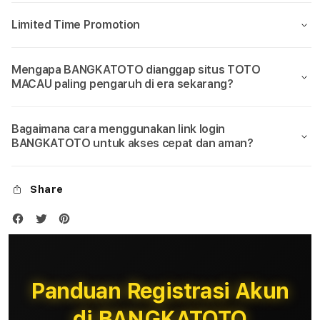
Limited Time Promotion
Mengapa BANGKATOTO dianggap situs TOTO
MACAU paling pengaruh di era sekarang?
Bagaimana cara menggunakan link login
BANGKATOTO untuk akses cepat dan aman?
Share
Panduan Registrasi Akun
di BANGKATOTO