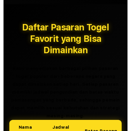
Daftar Pasaran Togel
Favorit yang Bisa
Dimainkan
Kami menyediakan berbagai pilihan pasaran
togel populer dari beberapa negara yang
dapat dimainkan setiap hari. Setiap pasaran
memiliki jadwal pengundian dan batas waktu
pemasangan yang berbeda, sehingga pemain
dapat memilih sesuai kebutuhan dan strategi
masing-masing.
Nama
Jadwal