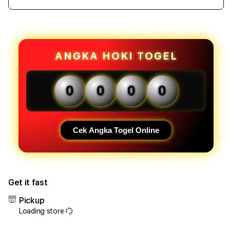
Decrease
Incr
quantity
quant
for
for
BANGKATOTO
BAN
:
:
Situs
Situs
ANGKA HOKI TOGEL
Live
Live
Casino
Casi
Resmi
Resm
0
0
0
0
Terpercaya
Terp
&
&
Live
Live
Games
Gam
Cek Angka Togel Online
Baccarat
Bacc
Online,
Onlin
Roulette
Roul
Terbaru
Terb
Get it fast
Gampang
Gam
Menang
Men
Pickup
2026
2026
Loading store