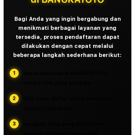
Bagi Anda yang ingin bergabung dan
menikmati berbagai layanan yang
tersedia, proses pendaftaran dapat
dilakukan dengan cepat melalui
beberapa langkah sederhana berikut:
Akses situs resmi BANGKATOTO
melalui link yang tersedia.
Pilih menu
Daftar
untuk membuka
formulir registrasi.
Lengkapi data yang dibutuhkan
dengan informasi yang valid.