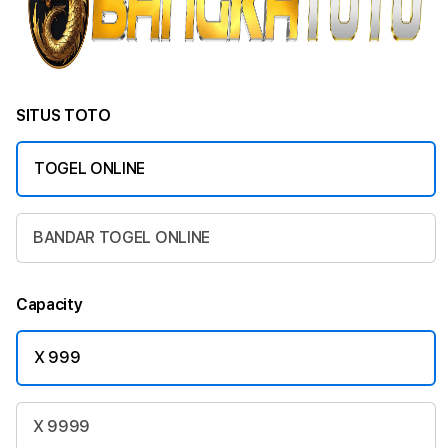
SITUS TOTO
TOGEL ONLINE
BANDAR TOGEL ONLINE
Capacity
X 999
X 9999