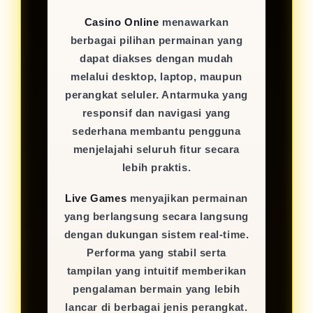
Casino Online
menawarkan
berbagai pilihan permainan yang
dapat diakses dengan mudah
melalui desktop, laptop, maupun
perangkat seluler. Antarmuka yang
responsif dan navigasi yang
sederhana membantu pengguna
menjelajahi seluruh fitur secara
lebih praktis.
Live Games
menyajikan permainan
yang berlangsung secara langsung
dengan dukungan sistem real-time.
Performa yang stabil serta
tampilan yang intuitif memberikan
pengalaman bermain yang lebih
lancar di berbagai jenis perangkat.