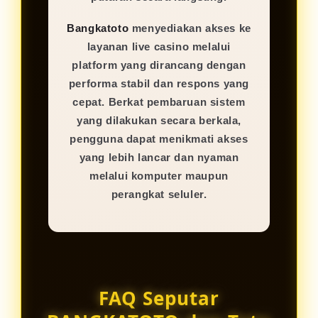
Bangkatoto
menyediakan akses ke
layanan live casino melalui
platform yang dirancang dengan
performa stabil dan respons yang
cepat. Berkat pembaruan sistem
yang dilakukan secara berkala,
pengguna dapat menikmati akses
yang lebih lancar dan nyaman
melalui komputer maupun
perangkat seluler.
FAQ Seputar