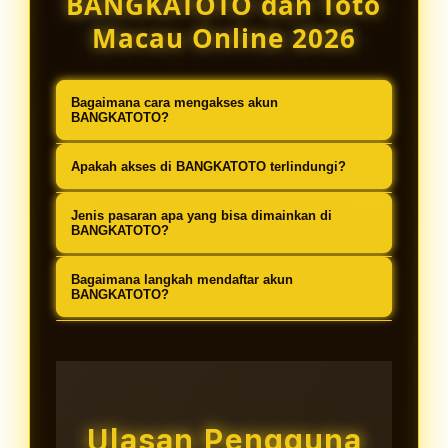
BANGKATOTO dan Toto
Macau Online 2026
Bagaimana cara mengakses akun
BANGKATOTO?
Pengguna dapat mengunjungi
Apakah akses di BANGKATOTO terlindungi?
tautan resmi BANGKATOTO, lalu
BANGKATOTO menerapkan sistem
memasukkan username serta kata
Jenis pasaran apa yang bisa dimainkan di
perlindungan digital untuk
BANGKATOTO?
sandi yang sudah terdaftar.
membantu menjaga keamanan
Setelah berhasil masuk, seluruh
BANGKATOTO menghadirkan
Bagaimana langkah mendaftar akun
data pengguna dan aktivitas akun.
fitur permainan dan layanan akun
beberapa pilihan permainan angka
BANGKATOTO?
Sistem dibuat agar proses bermain,
dapat digunakan melalui
seperti 2D, 3D, 4D, serta pasaran
Calon pengguna dapat melakukan
login, dan transaksi tetap berjalan
perangkat desktop maupun
populer seperti Toto Macau yang
registrasi melalui link resmi
stabil serta nyaman.
mobile.
banyak diminati oleh pemain togel
BANGKATOTO dengan mengisi data
online.
yang diminta secara benar. Setelah
Ulasan Pengguna
proses verifikasi selesai, akun