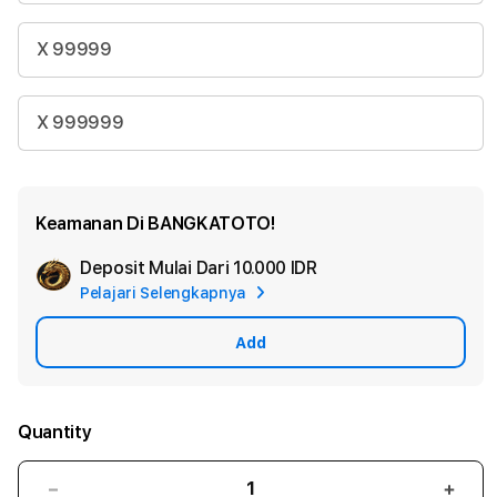
X 99999
X 999999
Keamanan Di BANGKATOTO!
Deposit Mulai Dari
10.000 IDR
Add
Pelajari Selengkapnya
Apple
Care
Add
Quantity