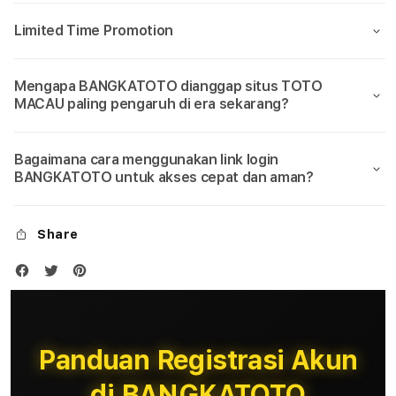
Limited Time Promotion
Mengapa BANGKATOTO dianggap situs TOTO
MACAU paling pengaruh di era sekarang?
Bagaimana cara menggunakan link login
BANGKATOTO untuk akses cepat dan aman?
Share
Panduan Registrasi Akun
di BANGKATOTO