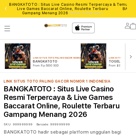
26
BANGKATOTO : Situs Live Casino Resmi Terpercaya &
Temukan d
uh
Live Games Baccarat Online, Roulette Terbaru
BANGK
Gampang Menang 2026
Daftar Sekarang !
Lo
in
LINK SITUS TOTO PALING GACOR NOMOR 1 INDONESIA
LINK SITUS TOTO PAL
BANGKATOTO
TOGEL ONLINE
From Rp.5000 SGD
From $999 SGD
LINK SITUS TOTO PALING GACOR NOMOR 1 INDONESIA
BANGKATOTO : Situs Live Casino
Resmi Terpercaya & Live Games
Baccarat Online, Roulette Terbaru
Gampang Menang 2026
SKU:
999999999
Barcode:
999999999
BANGKATOTO hadir sebagai platform unggulan bagi