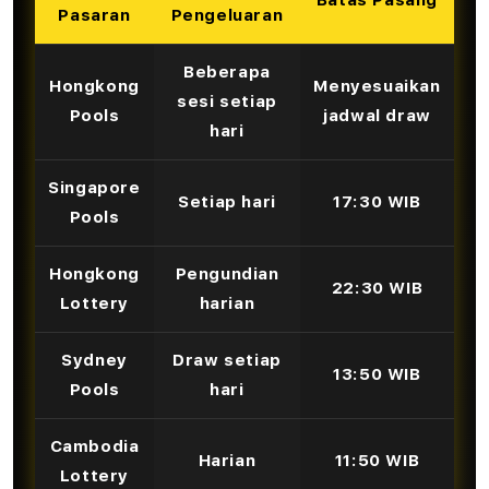
Batas Pasang
Pasaran
Pengeluaran
Beberapa
Hongkong
Menyesuaikan
sesi setiap
Pools
jadwal draw
hari
Singapore
Setiap hari
17:30 WIB
Pools
Hongkong
Pengundian
22:30 WIB
Lottery
harian
Sydney
Draw setiap
13:50 WIB
Pools
hari
Cambodia
Harian
11:50 WIB
Lottery