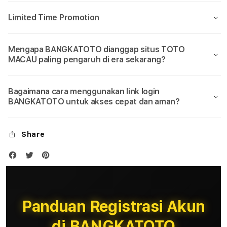
Limited Time Promotion
Mengapa BANGKATOTO dianggap situs TOTO
MACAU paling pengaruh di era sekarang?
Bagaimana cara menggunakan link login
BANGKATOTO untuk akses cepat dan aman?
Share
Panduan Registrasi Akun
di BANGKATOTO