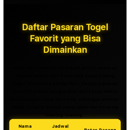
Daftar Pasaran Togel
Favorit yang Bisa
Dimainkan
Kami menyediakan berbagai pilihan pasaran
togel populer dari beberapa negara yang
dapat dimainkan setiap hari. Setiap pasaran
memiliki jadwal pengundian dan batas waktu
pemasangan yang berbeda, sehingga pemain
dapat memilih sesuai kebutuhan dan strategi
masing-masing.
Nama
Jadwal