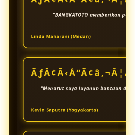
"BANGKATOTO memberikan pengal
Linda Maharani (Medan)
ÃƒÂ¢Ã‹Å“Ã¢â‚¬Â¦Ã
"Menurut saya layanan bantuan di BA
Kevin Saputra (Yogyakarta)