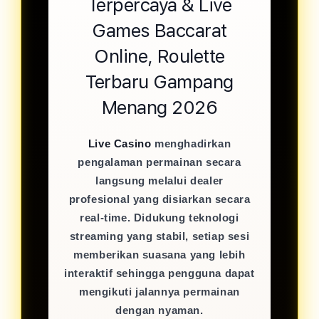
Terpercaya & Live
Games Baccarat
Online, Roulette
Terbaru Gampang
Menang 2026
Live Casino
menghadirkan
pengalaman permainan secara
langsung melalui dealer
profesional yang disiarkan secara
real-time. Didukung teknologi
streaming yang stabil, setiap sesi
memberikan suasana yang lebih
interaktif sehingga pengguna dapat
mengikuti jalannya permainan
dengan nyaman.