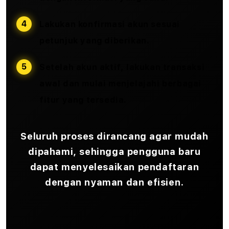
Lakukan konfirmasi akun sesuai
petunjuk yang diberikan.
Setelah akun aktif, lakukan transaksi
awal dan mulai menjelajahi berbagai
fitur yang tersedia.
Seluruh proses dirancang agar mudah
dipahami, sehingga pengguna baru
dapat menyelesaikan pendaftaran
dengan nyaman dan efisien.