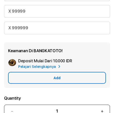
X 99999
X 999999
Keamanan Di BANGKATOTO!
Deposit Mulai Dari
10.000 IDR
Add
Pelajari Selengkapnya
Apple
Care
Add
Quantity