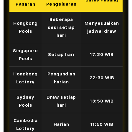
Batas Pasang
Pasaran
Pengeluaran
Beberapa
Hongkong
Menyesuaikan
sesi setiap
Pools
jadwal draw
hari
Singapore
Setiap hari
17:30 WIB
Pools
Hongkong
Pengundian
22:30 WIB
Lottery
harian
Sydney
Draw setiap
13:50 WIB
Pools
hari
Cambodia
Harian
11:50 WIB
Lottery