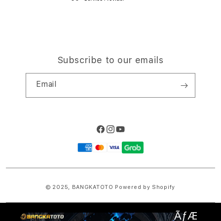
Subscribe to our emails
Email
Facebook
Instagram
YouTube
Payment
methods
© 2025,
BANGKATOTO
Powered by Shopify
ÃƒÆ’Ã¢â‚