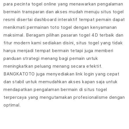
para pecinta togel online yang menawarkan pengalaman
bermain transparan dan akses mudah menuju situs togel
resmi disertai dashboard interaktif tempat pemain dapat
menikmati permainan toto togel dengan kenyamanan
maksimal. Beragam pilihan pasaran togel 4D terbaik dan
fitur modern kami sediakan disini, situs togel yang tidak
hanya menjadi tempat bermain tetapi juga memberi
panduan strategi menang bagi pemain untuk
meningkatkan peluang menang secara efektif.
BANGKATOTO juga menyediakan link login yang cepat
dan stabil untuk memudahkan akses kapan saja untuk
mendapatkan pengalaman bermain di situs togel
terpercaya yang mengutamakan profesionalisme dengan
optimal.