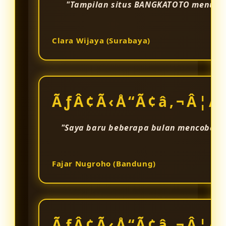
"Tampilan situs BANGKATOTO menurut 
Clara Wijaya (Surabaya)
ÃƒÂ¢Ã‹Å“Ã¢â‚¬Â¦Ã
"Saya baru beberapa bulan mencoba pla
Fajar Nugroho (Bandung)
ÃƒÂ¢Ã‹Å“Ã¢â‚¬Â¦Ã