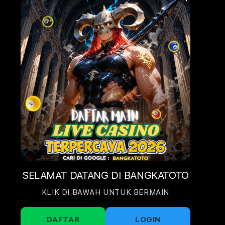
SELAMAT DATANG DI BANGKATOTO
KLIK DI BAWAH UNTUK BERMAIN
DAFTAR
LOGIN