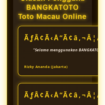
BANGKATOTO
dapat digunakan untuk
mengakses berbagai layanan yang
Toto Macau Online
tersedia.
ÃƒÂ¢Ã‹Å“Ã¢â‚¬Â¦Ã
"Selama menggunakan BANGKATOTO, sa
Rizky Ananda (Jakarta)
ÃƒÂ¢Ã‹Å“Ã¢â‚¬Â¦Ã