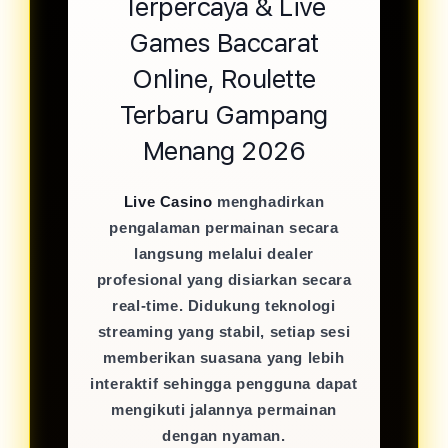
Terpercaya & Live
Games Baccarat
Online, Roulette
Terbaru Gampang
Menang 2026
Live Casino
menghadirkan
pengalaman permainan secara
langsung melalui dealer
profesional yang disiarkan secara
real-time. Didukung teknologi
streaming yang stabil, setiap sesi
memberikan suasana yang lebih
interaktif sehingga pengguna dapat
mengikuti jalannya permainan
dengan nyaman.