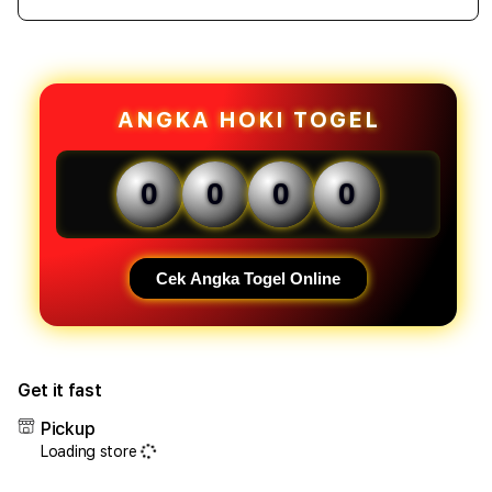
Decrease
Incr
quantity
quant
for
for
BANGKATOTO
BAN
:
:
Situs
Situs
ANGKA HOKI TOGEL
Live
Live
Casino
Casi
Resmi
Resm
0
0
0
0
Terpercaya
Terp
&
&
Live
Live
Games
Gam
Cek Angka Togel Online
Baccarat
Bacc
Online,
Onlin
Roulette
Roul
Terbaru
Terb
Get it fast
Gampang
Gam
Menang
Men
Pickup
2026
2026
Loading store