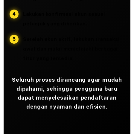
Lakukan konfirmasi akun sesuai
petunjuk yang diberikan.
Setelah akun aktif, lakukan transaksi
awal dan mulai menjelajahi berbagai
fitur yang tersedia.
Seluruh proses dirancang agar mudah
dipahami, sehingga pengguna baru
dapat menyelesaikan pendaftaran
dengan nyaman dan efisien.