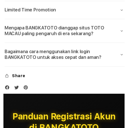
Limited Time Promotion
Mengapa BANGKATOTO dianggap situs TOTO
MACAU paling pengaruh di era sekarang?
Bagaimana cara menggunakan link login
BANGKATOTO untuk akses cepat dan aman?
Share
Panduan Registrasi Akun
di BANGKATOTO