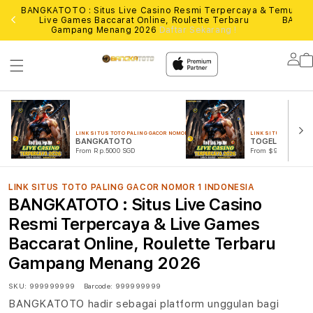
26
BANGKATOTO : Situs Live Casino Resmi Terpercaya &
Temukan d
uh
Live Games Baccarat Online, Roulette Terbaru
BANGK
Gampang Menang 2026
Daftar Sekarang !
Lo
in
LINK SITUS TOTO PALING GACOR NOMOR 1 INDONESIA
LINK SITUS TOTO PAL
BANGKATOTO
TOGEL ONLINE
From Rp.5000 SGD
From $999 SGD
LINK SITUS TOTO PALING GACOR NOMOR 1 INDONESIA
BANGKATOTO : Situs Live Casino
Resmi Terpercaya & Live Games
Baccarat Online, Roulette Terbaru
Gampang Menang 2026
SKU:
999999999
Barcode:
999999999
BANGKATOTO hadir sebagai platform unggulan bagi