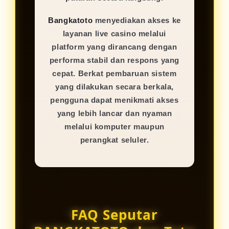
Bangkatoto
menyediakan akses ke
layanan live casino melalui
platform yang dirancang dengan
performa stabil dan respons yang
cepat. Berkat pembaruan sistem
yang dilakukan secara berkala,
pengguna dapat menikmati akses
yang lebih lancar dan nyaman
melalui komputer maupun
perangkat seluler.
FAQ Seputar