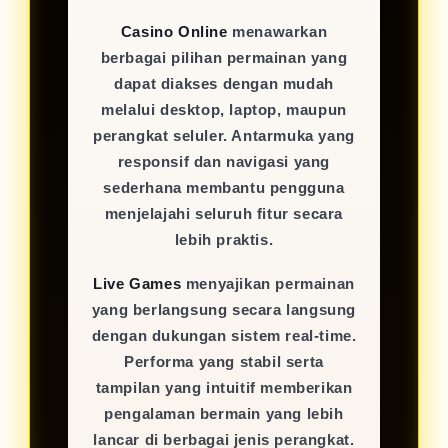
Casino Online
menawarkan
berbagai pilihan permainan yang
dapat diakses dengan mudah
melalui desktop, laptop, maupun
perangkat seluler. Antarmuka yang
responsif dan navigasi yang
sederhana membantu pengguna
menjelajahi seluruh fitur secara
lebih praktis.
Live Games
menyajikan permainan
yang berlangsung secara langsung
dengan dukungan sistem real-time.
Performa yang stabil serta
tampilan yang intuitif memberikan
pengalaman bermain yang lebih
lancar di berbagai jenis perangkat.