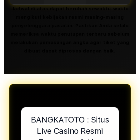
Jadwal di atas dapat berubah sewaktu-waktu
mengikuti kebijakan resmi masing-masing
penyelenggara pasaran. Pastikan Anda selalu
memeriksa waktu penutupan terbaru sebelum
melakukan pemasangan angka agar tiket yang
dibuat dapat diproses dengan baik.
BANGKATOTO : Situs
Live Casino Resmi