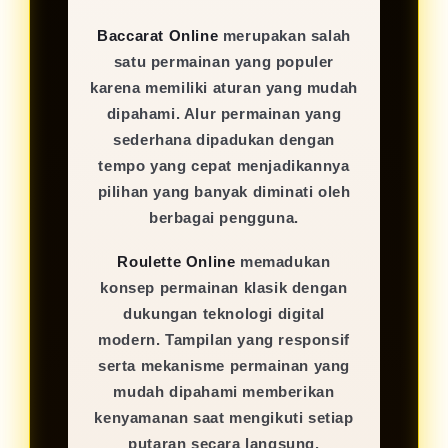
Baccarat Online
merupakan salah
satu permainan yang populer
karena memiliki aturan yang mudah
dipahami. Alur permainan yang
sederhana dipadukan dengan
tempo yang cepat menjadikannya
pilihan yang banyak diminati oleh
berbagai pengguna.
Roulette Online
memadukan
konsep permainan klasik dengan
dukungan teknologi digital
modern. Tampilan yang responsif
serta mekanisme permainan yang
mudah dipahami memberikan
kenyamanan saat mengikuti setiap
putaran secara langsung.