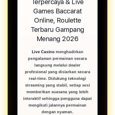
Terpercaya & Live
Games Baccarat
Online, Roulette
Terbaru Gampang
Menang 2026
Live Casino
menghadirkan
pengalaman permainan secara
langsung melalui dealer
profesional yang disiarkan secara
real-time. Didukung teknologi
streaming yang stabil, setiap sesi
memberikan suasana yang lebih
interaktif sehingga pengguna dapat
mengikuti jalannya permainan
dengan nyaman.