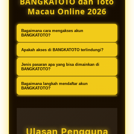
BANGKATOTO dan Toto
Macau Online 2026
Bagaimana cara mengakses akun
BANGKATOTO?
Pengguna dapat mengunjungi
Apakah akses di BANGKATOTO terlindungi?
tautan resmi BANGKATOTO, lalu
BANGKATOTO menerapkan sistem
memasukkan username serta kata
Jenis pasaran apa yang bisa dimainkan di
perlindungan digital untuk
BANGKATOTO?
sandi yang sudah terdaftar.
membantu menjaga keamanan
Setelah berhasil masuk, seluruh
BANGKATOTO menghadirkan
Bagaimana langkah mendaftar akun
data pengguna dan aktivitas akun.
fitur permainan dan layanan akun
beberapa pilihan permainan angka
BANGKATOTO?
Sistem dibuat agar proses bermain,
dapat digunakan melalui
seperti 2D, 3D, 4D, serta pasaran
Calon pengguna dapat melakukan
login, dan transaksi tetap berjalan
perangkat desktop maupun
populer seperti Toto Macau yang
registrasi melalui link resmi
stabil serta nyaman.
mobile.
banyak diminati oleh pemain togel
BANGKATOTO dengan mengisi data
online.
yang diminta secara benar. Setelah
Ulasan Pengguna
proses verifikasi selesai, akun