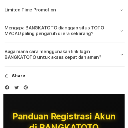
Limited Time Promotion
Mengapa BANGKATOTO dianggap situs TOTO
MACAU paling pengaruh di era sekarang?
Bagaimana cara menggunakan link login
BANGKATOTO untuk akses cepat dan aman?
Share
Panduan Registrasi Akun
di BANGKATOTO