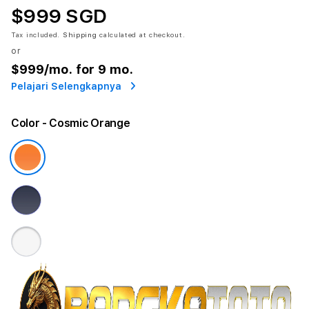
$999 SGD
Tax included.
Shipping
calculated at checkout.
or
$999
/mo. for 9 mo.
Pelajari Selengkapnya
Color
- Cosmic Orange