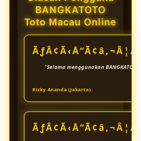
BANGKATOTO
dapat digunakan untuk
mengakses berbagai layanan yang
Toto Macau Online
tersedia.
ÃƒÂ¢Ã‹Å“Ã¢â‚¬Â¦Ã
"Selama menggunakan BANGKATOTO, sa
Rizky Ananda (Jakarta)
ÃƒÂ¢Ã‹Å“Ã¢â‚¬Â¦Ã