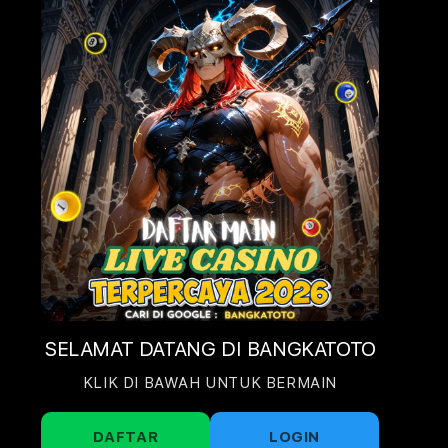
SELAMAT DATANG DI BANGKATOTO
KLIK DI BAWAH UNTUK BERMAIN
DAFTAR
LOGIN