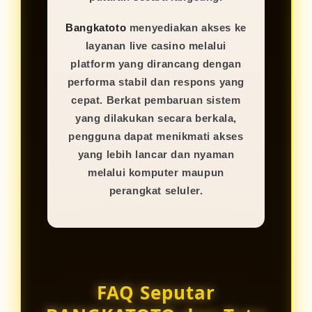
Bangkatoto
menyediakan akses ke
layanan live casino melalui
platform yang dirancang dengan
performa stabil dan respons yang
cepat. Berkat pembaruan sistem
yang dilakukan secara berkala,
pengguna dapat menikmati akses
yang lebih lancar dan nyaman
melalui komputer maupun
perangkat seluler.
FAQ Seputar