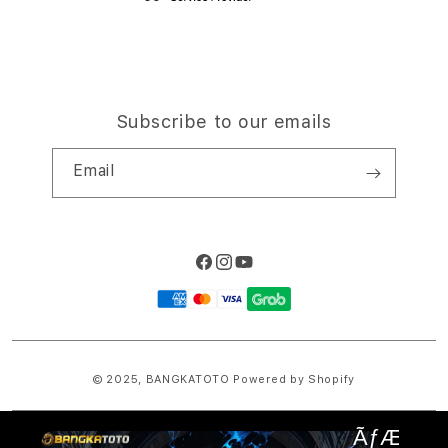
Subscribe to our emails
Email
Facebook
Instagram
YouTube
Payment
methods
© 2025,
BANGKATOTO
Powered by Shopify
ÃƒÆ’Ã¢â‚