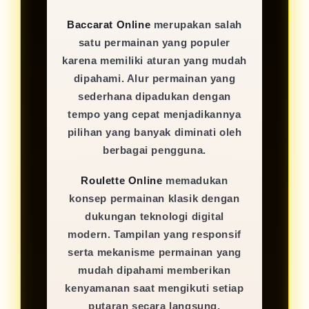
Baccarat Online
merupakan salah
satu permainan yang populer
karena memiliki aturan yang mudah
dipahami. Alur permainan yang
sederhana dipadukan dengan
tempo yang cepat menjadikannya
pilihan yang banyak diminati oleh
berbagai pengguna.
Roulette Online
memadukan
konsep permainan klasik dengan
dukungan teknologi digital
modern. Tampilan yang responsif
serta mekanisme permainan yang
mudah dipahami memberikan
kenyamanan saat mengikuti setiap
putaran secara langsung.