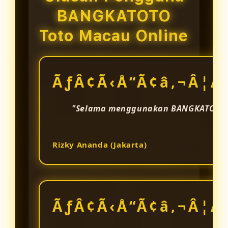
BANGKATOTO
dapat digunakan untuk
mengakses berbagai layanan yang
Toto Macau Online
tersedia.
ÃƒÂ¢Ã‹Å“Ã¢â‚¬Â¦Ã
"Selama menggunakan BANGKATOTO, sa
Rizky Ananda (Jakarta)
ÃƒÂ¢Ã‹Å“Ã¢â‚¬Â¦Ã