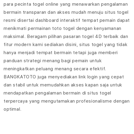
para pecinta togel online yang menawarkan pengalaman
bermain transparan dan akses mudah menuju situs togel
resmi disertai dashboard interaktif tempat pemain dapat
menikmati permainan toto togel dengan kenyamanan
maksimal. Beragam pilihan pasaran togel 4D terbaik dan
fitur modern kami sediakan disini, situs togel yang tidak
hanya menjadi tempat bermain tetapi juga memberi
panduan strategi menang bagi pemain untuk
meningkatkan peluang menang secara efektif.
BANGKATOTO juga menyediakan link login yang cepat
dan stabil untuk memudahkan akses kapan saja untuk
mendapatkan pengalaman bermain di situs togel
terpercaya yang mengutamakan profesionalisme dengan
optimal.