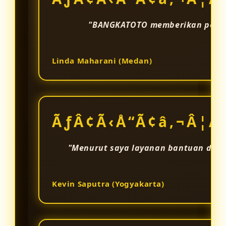
"BANGKATOTO memberikan pengal
Linda Maharani (Medan)
ÃƒÂ¢Ã‹Å“Ã¢â‚¬Â¦Ã
"Menurut saya layanan bantuan di BA
Kevin Saputra (Yogyakarta)