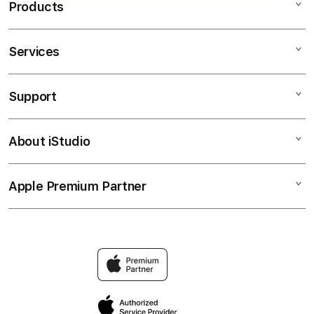
Products
Services
BANGKATOTO
TOGEL ONLINE
Support
AppleCare+
BANDAR TOGEL
Corporate
TOTO TOGEL
About iStudio
My Account
Togel Online
SITUS TOGEL
Collection & Delivery
Elush Service Provider
BANDAR TOGEL ONLINE
Apple Premium Partner
About Us
Returns & Exchanges
Financing Options
TOTO
Find an iStudio near you
Contact Us
Trade-in
TOGEL
Why Shop at iStudio
FAQ
TravellerÃƒÂ¢Ã¢â€šÂ¬Ã¢â€žÂ¢s Reservation
Elush Corporate Website
Privacy Policy
Site Terms of Use