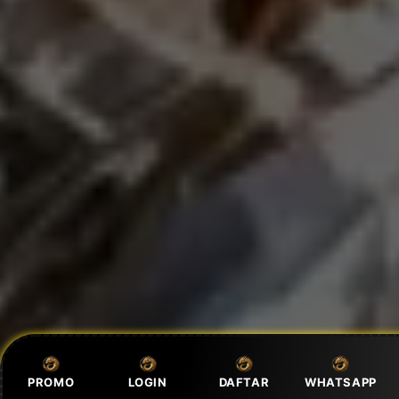
PROMO
LOGIN
DAFTAR
WHATSAPP