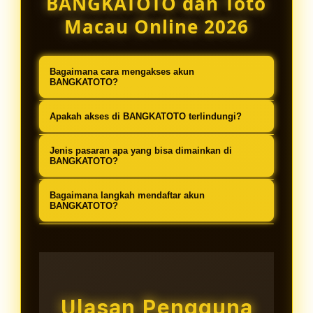
BANGKATOTO dan Toto
Macau Online 2026
Bagaimana cara mengakses akun
BANGKATOTO?
Pengguna dapat mengunjungi
Apakah akses di BANGKATOTO terlindungi?
tautan resmi BANGKATOTO, lalu
BANGKATOTO menerapkan sistem
memasukkan username serta kata
Jenis pasaran apa yang bisa dimainkan di
perlindungan digital untuk
BANGKATOTO?
sandi yang sudah terdaftar.
membantu menjaga keamanan
Setelah berhasil masuk, seluruh
BANGKATOTO menghadirkan
Bagaimana langkah mendaftar akun
data pengguna dan aktivitas akun.
fitur permainan dan layanan akun
beberapa pilihan permainan angka
BANGKATOTO?
Sistem dibuat agar proses bermain,
dapat digunakan melalui
seperti 2D, 3D, 4D, serta pasaran
Calon pengguna dapat melakukan
login, dan transaksi tetap berjalan
perangkat desktop maupun
populer seperti Toto Macau yang
registrasi melalui link resmi
stabil serta nyaman.
mobile.
banyak diminati oleh pemain togel
BANGKATOTO dengan mengisi data
online.
yang diminta secara benar. Setelah
Ulasan Pengguna
proses verifikasi selesai, akun