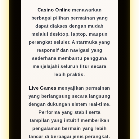
Casino Online
menawarkan
berbagai pilihan permainan yang
dapat diakses dengan mudah
melalui desktop, laptop, maupun
perangkat seluler. Antarmuka yang
responsif dan navigasi yang
sederhana membantu pengguna
menjelajahi seluruh fitur secara
lebih praktis.
Live Games
menyajikan permainan
yang berlangsung secara langsung
dengan dukungan sistem real-time.
Performa yang stabil serta
tampilan yang intuitif memberikan
pengalaman bermain yang lebih
lancar di berbagai jenis perangkat.