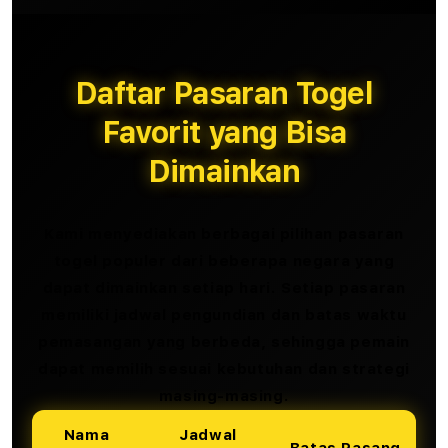
Daftar Pasaran Togel
Favorit yang Bisa
Dimainkan
Kami menyediakan berbagai pilihan pasaran
togel populer dari beberapa negara yang
dapat dimainkan setiap hari. Setiap pasaran
memiliki jadwal pengundian dan batas waktu
pemasangan yang berbeda, sehingga pemain
dapat memilih sesuai kebutuhan dan strategi
masing-masing.
Nama
Jadwal