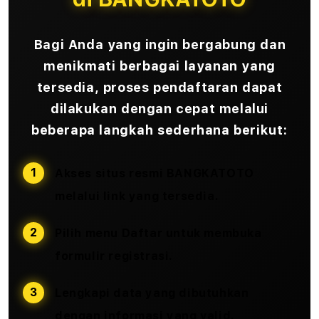
Bagi Anda yang ingin bergabung dan
menikmati berbagai layanan yang
tersedia, proses pendaftaran dapat
dilakukan dengan cepat melalui
beberapa langkah sederhana berikut:
Akses situs resmi BANGKATOTO
melalui link yang tersedia.
Pilih menu
Daftar
untuk membuka
formulir registrasi.
Lengkapi data yang dibutuhkan
dengan informasi yang valid.