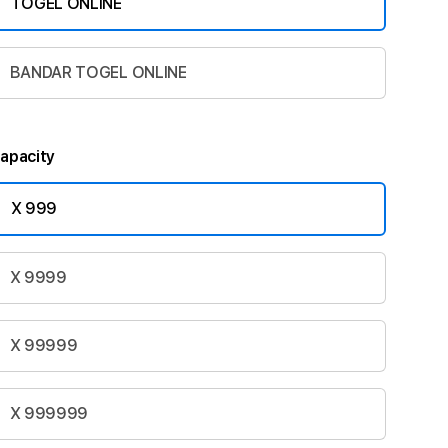
TOGEL ONLINE
BANDAR TOGEL ONLINE
apacity
X 999
X 9999
X 99999
X 999999