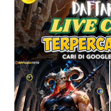
Open
media
1
in
modal