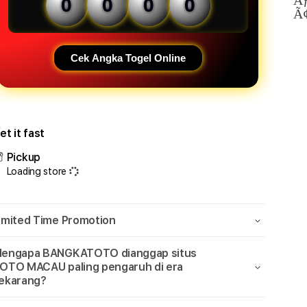
0
0
0
0
Resmi
Resmi
Terpercaya
Terpercaya
&
&
Live
Live
Cek Angka Togel Online
Games
Games
Baccarat
Baccarat
Online,
Online,
Roulette
Roulette
Terbaru
Terbaru
Gampang
Gampang
et it fast
Menang
Menang
Pickup
2026
2026
Loading store
imited Time Promotion
engapa BANGKATOTO dianggap situs
OTO MACAU paling pengaruh di era
ekarang?