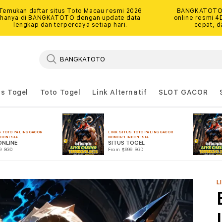
Temukan daftar situs Toto Macau resmi 2026
BANGKATOTO 
hanya di BANGKATOTO dengan update data
online resmi 4
lengkap dan terpercaya setiap hari.
cepat, d
us Togel
Toto Togel
Link Alternatif
SLOT GACOR
S TOTO PALING GACOR
LINK SITUS TOTO PALING GACOR
NDONESIA
NOMOR 1 INDONESIA
ONLINE
SITUS TOGEL
9 SGD
From $999 SGD
L