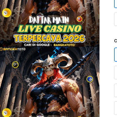
C
Open
media
3
in
modal