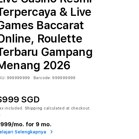
Terpercaya & Live
Games Baccarat
Online, Roulette
Terbaru Gampang
Menang 2026
KU:
999999999
Barcode:
999999999
$999 SGD
ax included.
Shipping
calculated at checkout.
r
$999
/mo. for 9 mo.
elajari Selengkapnya