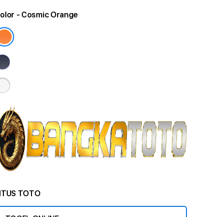
olor
- Cosmic Orange
ITUS TOTO