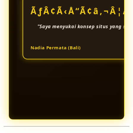
ÃƒÂ¢Ã‹Å“Ã¢â‚¬Â¦Ã
"Saya menyukai konsep situs yang sim
Nadia Permata (Bali)