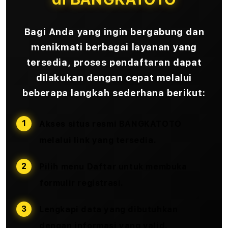
Bagi Anda yang ingin bergabung dan
menikmati berbagai layanan yang
tersedia, proses pendaftaran dapat
dilakukan dengan cepat melalui
beberapa langkah sederhana berikut:
Akses situs resmi BANGKATOTO
melalui link yang tersedia.
Pilih menu
Daftar
untuk membuka
formulir registrasi.
Lengkapi data yang dibutuhkan
dengan informasi yang valid.