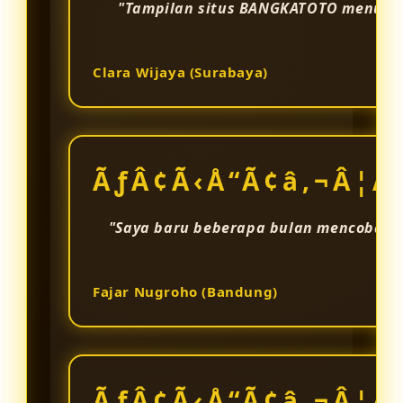
"Tampilan situs BANGKATOTO menurut 
Clara Wijaya (Surabaya)
ÃƒÂ¢Ã‹Å“Ã¢â‚¬Â¦Ã
"Saya baru beberapa bulan mencoba pla
Fajar Nugroho (Bandung)
ÃƒÂ¢Ã‹Å“Ã¢â‚¬Â¦Ã