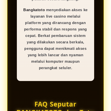
Bangkatoto
menyediakan akses ke
layanan live casino melalui
platform yang dirancang dengan
performa stabil dan respons yang
cepat. Berkat pembaruan sistem
yang dilakukan secara berkala,
pengguna dapat menikmati akses
yang lebih lancar dan nyaman
melalui komputer maupun
perangkat seluler.
FAQ Seputar