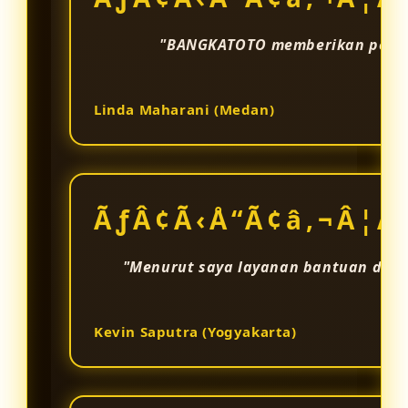
"BANGKATOTO memberikan pengal
Linda Maharani (Medan)
ÃƒÂ¢Ã‹Å“Ã¢â‚¬Â¦Ã
"Menurut saya layanan bantuan di BA
Kevin Saputra (Yogyakarta)