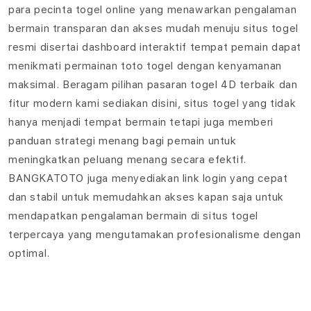
para pecinta togel online yang menawarkan pengalaman
bermain transparan dan akses mudah menuju situs togel
resmi disertai dashboard interaktif tempat pemain dapat
menikmati permainan toto togel dengan kenyamanan
maksimal. Beragam pilihan pasaran togel 4D terbaik dan
fitur modern kami sediakan disini, situs togel yang tidak
hanya menjadi tempat bermain tetapi juga memberi
panduan strategi menang bagi pemain untuk
meningkatkan peluang menang secara efektif.
BANGKATOTO juga menyediakan link login yang cepat
dan stabil untuk memudahkan akses kapan saja untuk
mendapatkan pengalaman bermain di situs togel
terpercaya yang mengutamakan profesionalisme dengan
optimal.