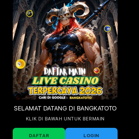
SELAMAT DATANG DI BANGKATOTO
KLIK DI BAWAH UNTUK BERMAIN
DAFTAR
LOGIN