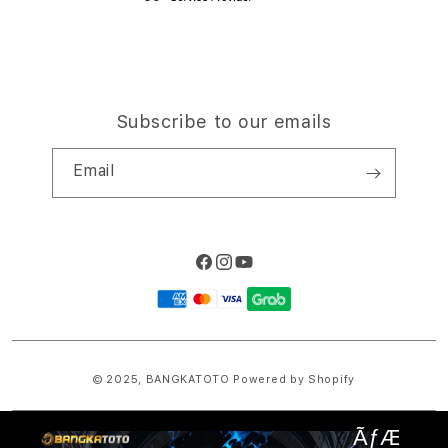
Subscribe to our emails
Email
Facebook
Instagram
YouTube
Payment
methods
© 2025,
BANGKATOTO
Powered by Shopify
ÃƒÆ’Ã¢â‚