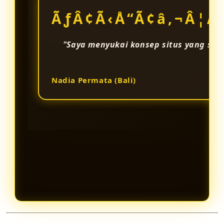
ÃƒÂ¢Ã‹Å“Ã¢â‚¬Â¦Ã
"Saya menyukai konsep situs yang sim
Nadia Permata (Bali)