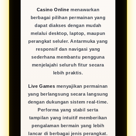
Casino Online
menawarkan
berbagai pilihan permainan yang
dapat diakses dengan mudah
melalui desktop, laptop, maupun
perangkat seluler. Antarmuka yang
responsif dan navigasi yang
sederhana membantu pengguna
menjelajahi seluruh fitur secara
lebih praktis.
Live Games
menyajikan permainan
yang berlangsung secara langsung
dengan dukungan sistem real-time.
Performa yang stabil serta
tampilan yang intuitif memberikan
pengalaman bermain yang lebih
lancar di berbagai jenis perangkat.