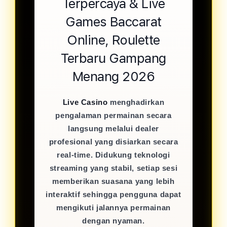
Terpercaya & Live
Games Baccarat
Online, Roulette
Terbaru Gampang
Menang 2026
Live Casino
menghadirkan
pengalaman permainan secara
langsung melalui dealer
profesional yang disiarkan secara
real-time. Didukung teknologi
streaming yang stabil, setiap sesi
memberikan suasana yang lebih
interaktif sehingga pengguna dapat
mengikuti jalannya permainan
dengan nyaman.