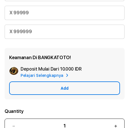
X 99999
X 999999
Keamanan Di BANGKATOTO!
Deposit Mulai Dari
10.000 IDR
Add
Pelajari Selengkapnya
Apple
Care
Add
Quantity