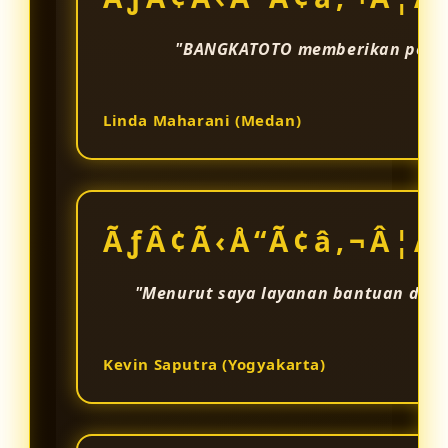
"BANGKATOTO memberikan pengal
Linda Maharani (Medan)
ÃƒÂ¢Ã‹Å“Ã¢â‚¬Â¦Ã
"Menurut saya layanan bantuan di BA
Kevin Saputra (Yogyakarta)