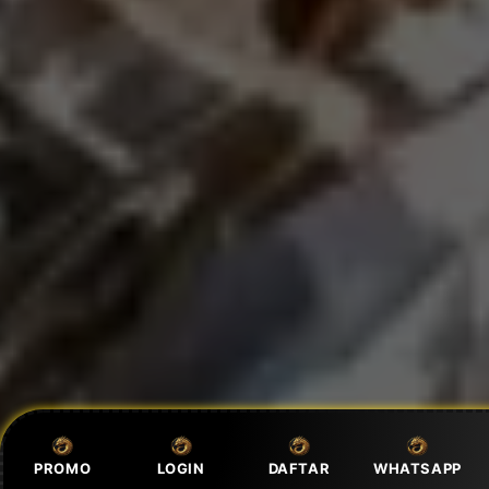
PROMO
LOGIN
DAFTAR
WHATSAPP