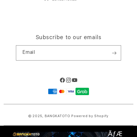
Subscribe to our emails
Email
Facebook
Instagram
YouTube
Payment
methods
© 2025,
BANGKATOTO
Powered by Shopify
ÃƒÆ’Ã¢â‚