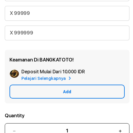
X 99999
X 999999
Keamanan Di BANGKATOTO!
Deposit Mulai Dari
10.000 IDR
Add
Pelajari Selengkapnya
Apple
Care
Add
Quantity