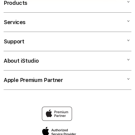
Products
Services
BANGKATOTO
TOGEL ONLINE
Support
AppleCare+
BANDAR TOGEL
Corporate
TOTO TOGEL
About iStudio
My Account
Togel Online
SITUS TOGEL
Collection & Delivery
Elush Service Provider
BANDAR TOGEL ONLINE
Apple Premium Partner
About Us
Returns & Exchanges
Financing Options
TOTO
Find an iStudio near you
Contact Us
Trade-in
TOGEL
Why Shop at iStudio
FAQ
TravellerÃƒÂ¢Ã¢â€šÂ¬Ã¢â€žÂ¢s Reservation
Elush Corporate Website
Privacy Policy
Site Terms of Use