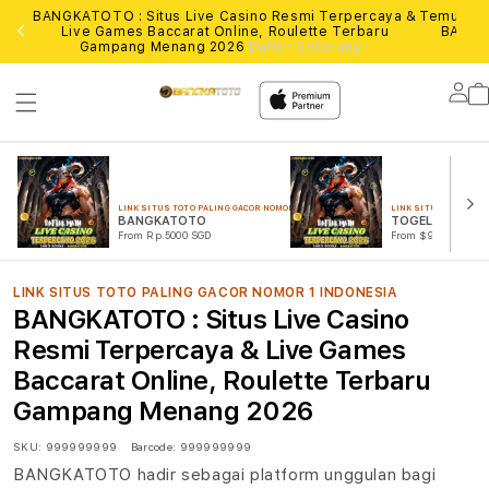
26
BANGKATOTO : Situs Live Casino Resmi Terpercaya &
Temukan d
uh
Live Games Baccarat Online, Roulette Terbaru
BANGK
Gampang Menang 2026
Daftar Sekarang !
Lo
in
LINK SITUS TOTO PALING GACOR NOMOR 1 INDONESIA
LINK SITUS TOTO PAL
BANGKATOTO
TOGEL ONLINE
From Rp.5000 SGD
From $999 SGD
LINK SITUS TOTO PALING GACOR NOMOR 1 INDONESIA
BANGKATOTO : Situs Live Casino
Resmi Terpercaya & Live Games
Baccarat Online, Roulette Terbaru
Gampang Menang 2026
SKU:
999999999
Barcode:
999999999
BANGKATOTO hadir sebagai platform unggulan bagi