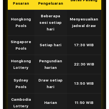
Batas Pasang
Pasaran
Pengeluaran
Beberapa
Hongkong
Menyesuaikan
sesi setiap
Pools
jadwal draw
hari
Singapore
Setiap hari
17:30 WIB
Pools
Hongkong
Pengundian
22:30 WIB
Lottery
harian
Sydney
Draw setiap
13:50 WIB
Pools
hari
Cambodia
Harian
11:50 WIB
Lottery