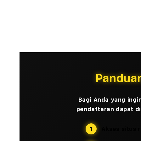
media
8
in
modal
Panduan
Bagi Anda yang ingi
pendaftaran dapat di
Akses situs 