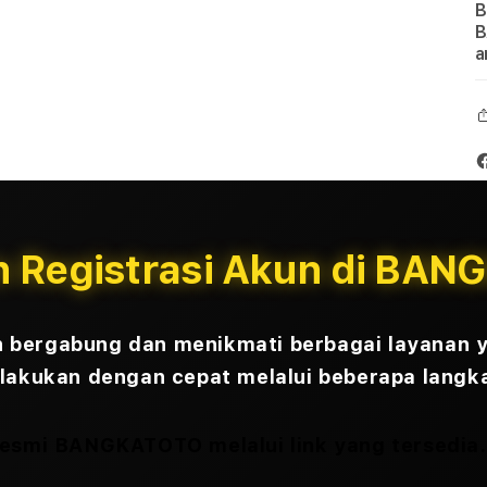
media
B
9
B
in
a
modal
 Registrasi Akun di BA
n bergabung dan menikmati berbagai layanan y
lakukan dengan cepat melalui beberapa langk
resmi BANGKATOTO melalui link yang tersedia.