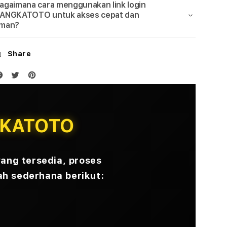
agaimana cara menggunakan link login
ANGKATOTO untuk akses cepat dan
man?
Share
NGKATOTO
ang tersedia, proses
ah sederhana berikut: