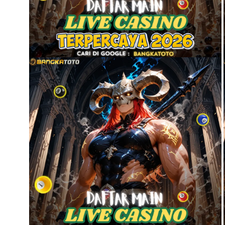
Open
media
4
in
modal