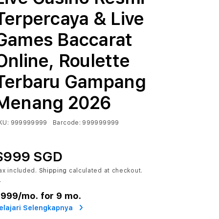
Terpercaya & Live
Games Baccarat
Online, Roulette
Terbaru Gampang
Menang 2026
KU:
999999999
Barcode:
999999999
$999 SGD
ax included.
Shipping
calculated at checkout.
r
$999
/mo. for 9 mo.
elajari Selengkapnya