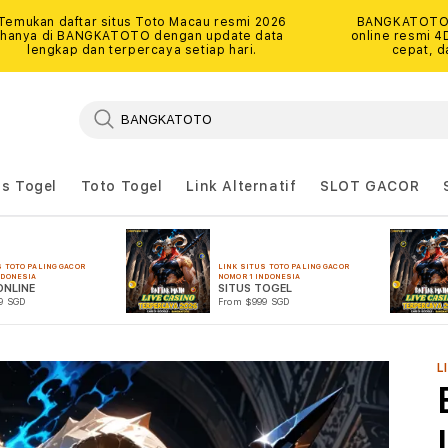
Temukan daftar situs Toto Macau resmi 2026
BANGKATOTO 
hanya di BANGKATOTO dengan update data
online resmi 4
lengkap dan terpercaya setiap hari.
cepat, d
us Togel
Toto Togel
Link Alternatif
SLOT GACOR
S TOTO PALING GACOR
LINK SITUS TOTO PALING GACOR
NDONESIA
NOMOR 1 INDONESIA
ONLINE
SITUS TOGEL
9 SGD
From $999 SGD
L