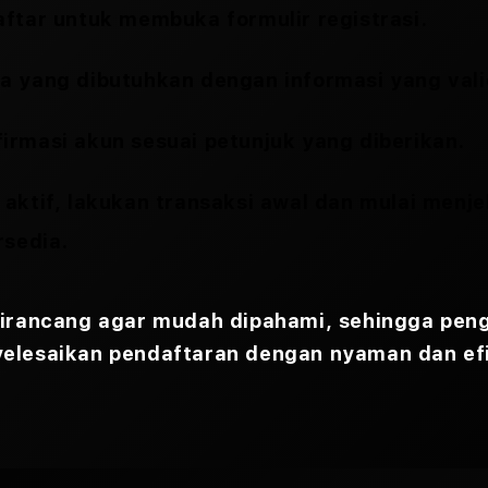
aftar
untuk membuka formulir registrasi.
a yang dibutuhkan dengan informasi yang vali
irmasi akun sesuai petunjuk yang diberikan.
 aktif, lakukan transaksi awal dan mulai menje
rsedia.
dirancang agar mudah dipahami, sehingga pen
elesaikan pendaftaran dengan nyaman dan efi