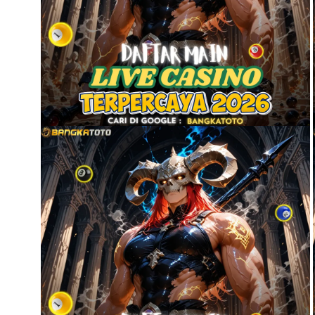
Open
media
2
in
modal