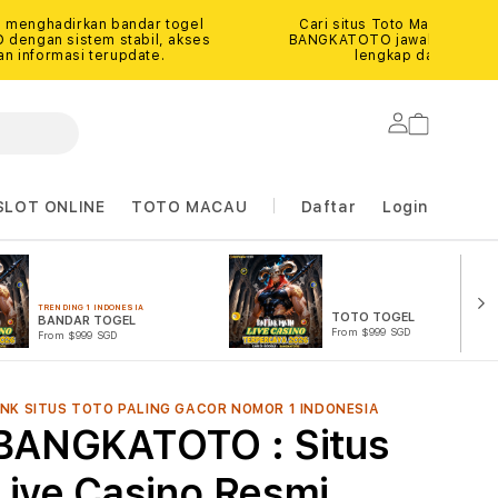
menghadirkan bandar togel
Cari situs Toto Macau terp
D dengan sistem stabil, akses
BANGKATOTO jawabannya de
an informasi terupdate.
lengkap dan data ak
Log
Cart
in
SLOT ONLINE
TOTO MACAU
Daftar
Login
TRENDING 1 INDONESIA
TOTO TOGEL
BANDAR TOGEL
From $999 SGD
From $999 SGD
INK SITUS TOTO PALING GACOR NOMOR 1 INDONESIA
BANGKATOTO : Situs
Live Casino Resmi