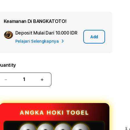
Keamanan Di BANGKATOTO!
Deposit Mulai Dari
10.000 IDR
Add
Add
Pelajari Selengkapnya
Apple
Care
uantity
Decrease
Increase
quantity
quantity
for
for
BANGKATOTO
BANGKATOTO
:
:
ANGKA HOKI TOGEL
Situs
Situs
Live
Live
Casino
Casino