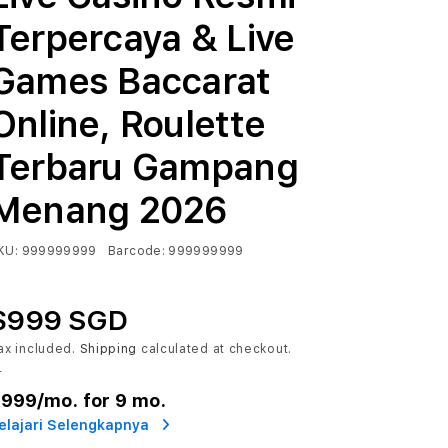
Terpercaya & Live
Games Baccarat
Online, Roulette
Terbaru Gampang
Menang 2026
KU:
999999999
Barcode:
999999999
$999 SGD
ax included.
Shipping
calculated at checkout.
r
$999
/mo. for 9 mo.
elajari Selengkapnya