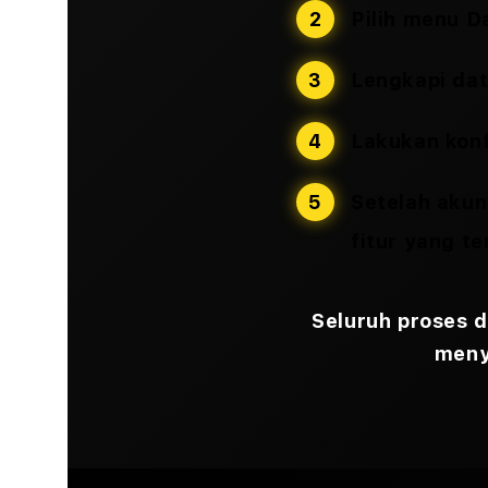
Pilih menu
D
Lengkapi dat
Lakukan konf
Setelah akun
fitur yang te
Seluruh proses 
meny