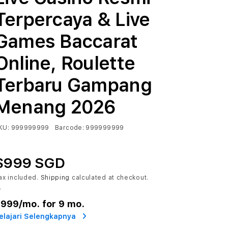
Terpercaya & Live
Games Baccarat
Online, Roulette
Terbaru Gampang
Menang 2026
KU:
999999999
Barcode:
999999999
$999 SGD
ax included.
Shipping
calculated at checkout.
r
$999
/mo. for 9 mo.
elajari Selengkapnya