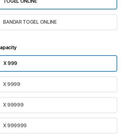
TOGEL ONLINE
BANDAR TOGEL ONLINE
apacity
X 999
X 9999
X 99999
X 999999