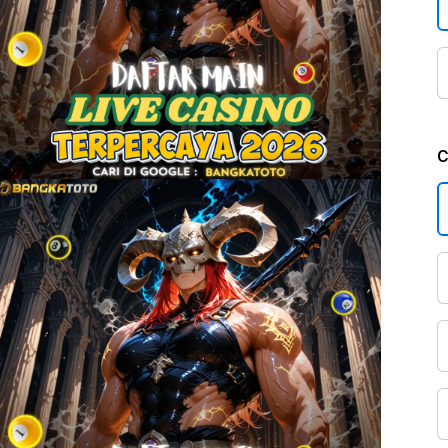
C
Open
media
3
in
modal