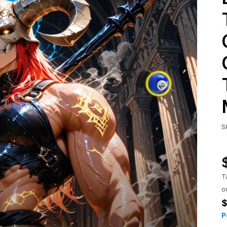
S
T
o
P