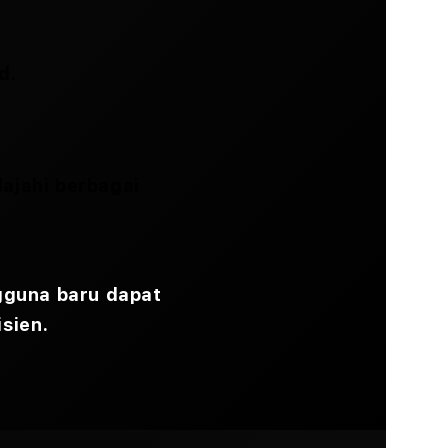
d.
lajahi berbagai
gguna baru dapat
sien.