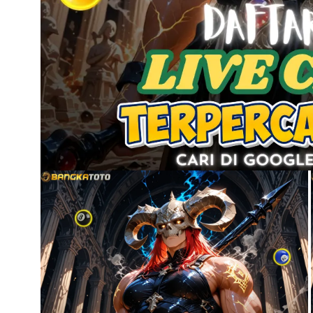
Open
media
1
in
modal