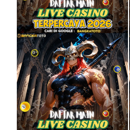
Open
media
4
in
modal