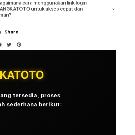
agaimana cara menggunakan link login
ANGKATOTO untuk akses cepat dan
man?
Share
NGKATOTO
ang tersedia, proses
ah sederhana berikut: