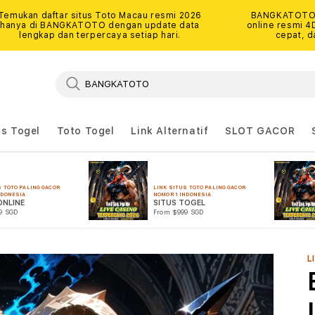
Temukan daftar situs Toto Macau resmi 2026
BANGKATOTO 
hanya di BANGKATOTO dengan update data
online resmi 4
lengkap dan terpercaya setiap hari.
cepat, d
us Togel
Toto Togel
Link Alternatif
SLOT GACOR
S TOTO PALING GACOR
LINK SITUS TOTO PALING GACOR
NDONESIA
NOMOR 1 INDONESIA
ONLINE
SITUS TOGEL
9 SGD
From $999 SGD
L