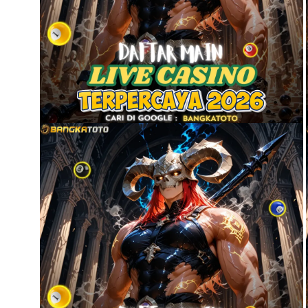
Open
media
2
in
modal